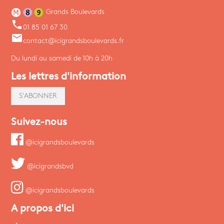
Grands Boulevards
phone
01 85 01 67 30
email
contact@icigrandsboulevards.fr
Du lundi au samedi de 10h à 20h
Les lettres d'information
S'ABONNER
Suivez-nous
@icigrandsboulevards
@icigrandsbvd
@icigrandsboulevards
A propos d'ici