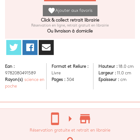
favorite
Ajouter aux favoris
Click & collect retrait librairie
Réservation en ligne, retrait gratuit en librairie
Ou livraison à domicile
Ean :
Format et Reliure :
Hauteur :
18.0 cm
9782080491589
Livre
Largeur :
11.0 cm
Rayon(s)
science en
Pages :
304
Epaisseur :
cm
poche
stay_current_portrait
arrow_right
store_mall_directory
Réservation gratuite et retrait en librairie