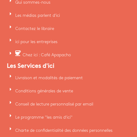
arrow_right
Qui sommes-nous
arrow_right
Les médias parlent d'ici
arrow_right
Contactez le libraire
arrow_right
ici pour les entreprises
arrow_right
coffee
Chez ici : Café Apapacho
Les Services d'ici
arrow_right
Livraison et modalités de paiement
arrow_right
Conditions générales de vente
arrow_right
Conseil de lecture personnalisé par email
arrow_right
Le programme "les amis d'ici"
arrow_right
Charte de confidentialité des données personnelles