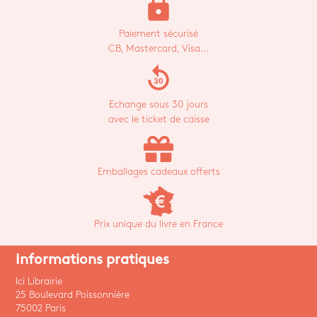
lock
Paiement sécurisé
CB, Mastercard, Visa...
replay_30
Echange sous 30 jours
avec le ticket de caisse
Emballages cadeaux offerts
Prix unique du livre en France
Informations pratiques
Ici Librairie
25 Boulevard Poissonnière
75002 Paris