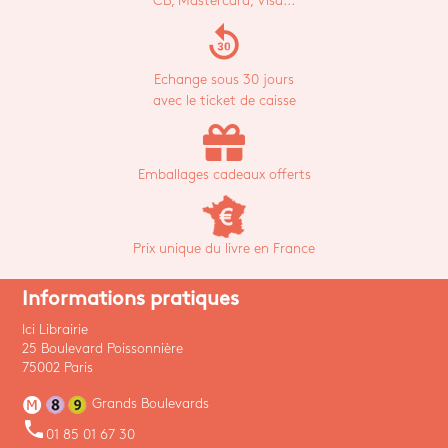
CB, Mastercard, Visa...
replay_30
Echange sous 30 jours
avec le ticket de caisse
Emballages cadeaux offerts
Prix unique du livre en France
Informations pratiques
Ici Librairie
25 Boulevard Poissonnière
75002 Paris
Grands Boulevards
phone
01 85 01 67 30