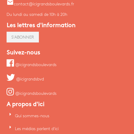
email
contact@icigrandsboulevards.fr
Du lundi au samedi de 10h à 20h
Les lettres d'information
S'ABONNER
Suivez-nous
@icigrandsboulevards
@icigrandsbvd
@icigrandsboulevards
A propos d'ici
arrow_right
Qui sommes-nous
arrow_right
Les médias parlent d'ici