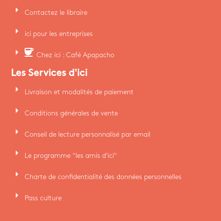
arrow_right
Contactez le libraire
arrow_right
ici pour les entreprises
arrow_right
coffee
Chez ici : Café Apapacho
Les Services d'ici
arrow_right
Livraison et modalités de paiement
arrow_right
Conditions générales de vente
arrow_right
Conseil de lecture personnalisé par email
arrow_right
Le programme "les amis d'ici"
arrow_right
Charte de confidentialité des données personnelles
arrow_right
Pass culture