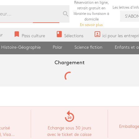
Réservation en ligne,
Les lettres d'in
retrait gratuit en
search
librairie ou livraison à
S'ABO
domicile
En savoir plus
bookmark
book
portrait
ur
Pass culture
Sélections
ici pour les entrepr
Histoire-Géographie
Polar
Science fiction
Enfants et 
Chargement
replay_30
Emballage
urisé
Echange sous 30 jours
 Visa...
avec le ticket de caisse