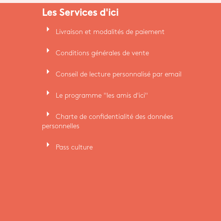
Les Services d'ici
arrow_right
Livraison et modalités de paiement
arrow_right
Conditions générales de vente
arrow_right
Conseil de lecture personnalisé par email
arrow_right
Le programme "les amis d'ici"
arrow_right
Charte de confidentialité des données
personnelles
arrow_right
Pass culture