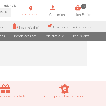
person
shopping_basket
formation d'ici
0
room
NNER
venir chez ici
Connexion
Mon Panier
coffee
ises
Chez ici : Café Apapacho
Les amis d'ici
ados
Bande dessinée
Vie pratique
Beaux-arts
s cadeaux offerts
Prix unique du livre en France