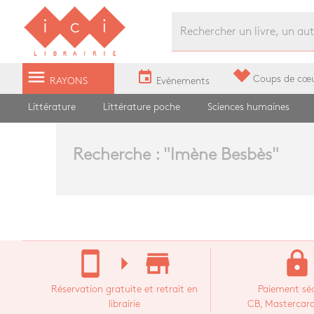
Librairie Ici Grands Boulevards
menu
event
Coups de cœ
RAYONS
Evènements
Littérature
Littérature poche
Sciences humaines
Recherche : "
Imène Besbès
"
stay_current_portrait
arrow_right
store_mall_directory
lock
Réservation gratuite et retrait en
Paiement séc
librairie
CB, Mastercard,