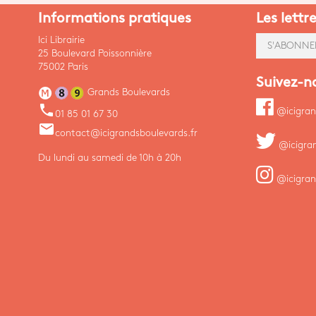
Informations pratiques
Les lettr
Ici Librairie
S'ABONNE
25 Boulevard Poissonnière
75002 Paris
Suivez-n
Grands Boulevards
phone
@icigran
01 85 01 67 30
email
contact@icigrandsboulevards.fr
@icigra
Du lundi au samedi de 10h à 20h
@icigran