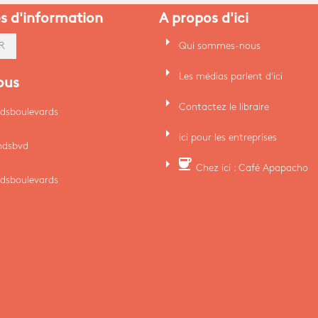
es d'information
A propos d'ici
arrow_right
Qui sommes-nous
R
arrow_right
Les médias parlent d'ici
ous
arrow_right
Contactez le libraire
dsboulevards
arrow_right
ici pour les entreprises
ndsbvd
arrow_right
coffee
Chez ici : Café Apapacho
dsboulevards