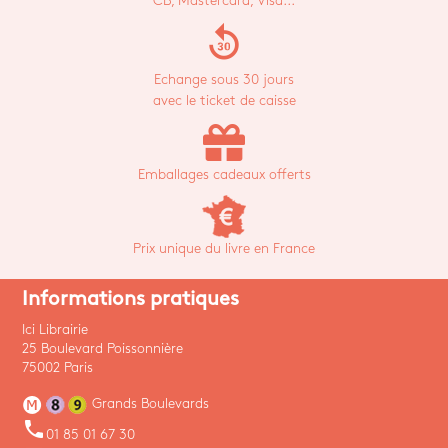
CB, Mastercard, Visa...
replay_30
Echange sous 30 jours
avec le ticket de caisse
Emballages cadeaux offerts
Prix unique du livre en France
Informations pratiques
Ici Librairie
25 Boulevard Poissonnière
75002 Paris
Grands Boulevards
phone
01 85 01 67 30