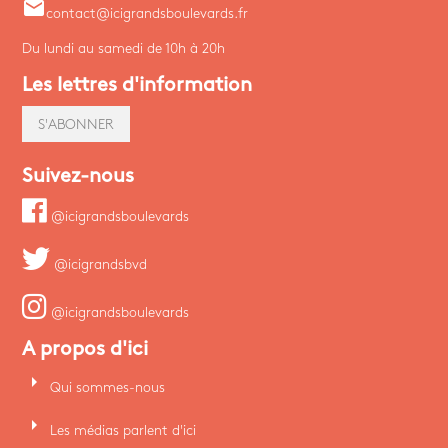
email
contact@icigrandsboulevards.fr
Du lundi au samedi de 10h à 20h
Les lettres d'information
S'ABONNER
Suivez-nous
@icigrandsboulevards
@icigrandsbvd
@icigrandsboulevards
A propos d'ici
arrow_right
Qui sommes-nous
arrow_right
Les médias parlent d'ici