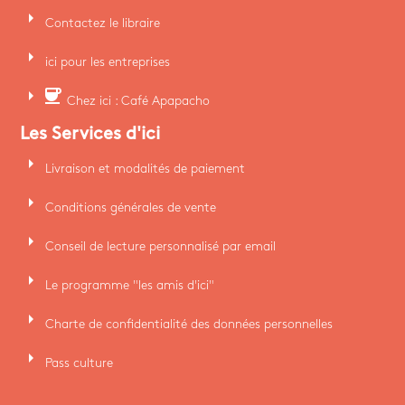
arrow_right
Contactez le libraire
arrow_right
ici pour les entreprises
arrow_right
coffee
Chez ici : Café Apapacho
Les Services d'ici
arrow_right
Livraison et modalités de paiement
arrow_right
Conditions générales de vente
arrow_right
Conseil de lecture personnalisé par email
arrow_right
Le programme "les amis d'ici"
arrow_right
Charte de confidentialité des données personnelles
arrow_right
Pass culture