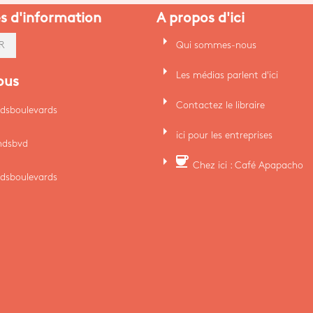
es d'information
A propos d'ici
arrow_right
Qui sommes-nous
R
arrow_right
Les médias parlent d'ici
ous
arrow_right
Contactez le libraire
dsboulevards
arrow_right
ici pour les entreprises
ndsbvd
arrow_right
coffee
Chez ici : Café Apapacho
dsboulevards