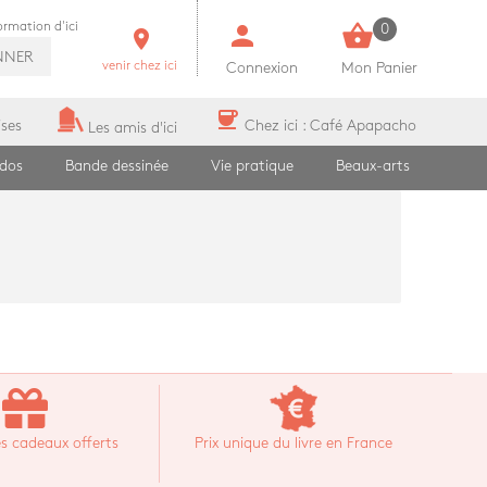
person
shopping_basket
formation d'ici
0
room
NNER
venir chez ici
Connexion
Mon Panier
coffee
ises
Chez ici : Café Apapacho
Les amis d'ici
ados
Bande dessinée
Vie pratique
Beaux-arts
s cadeaux offerts
Prix unique du livre en France