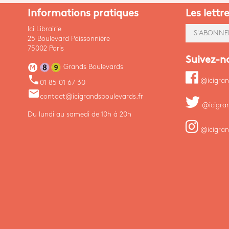
Informations pratiques
Les lettr
Ici Librairie
S'ABONNE
25 Boulevard Poissonnière
75002 Paris
Suivez-n
Grands Boulevards
phone
@icigran
01 85 01 67 30
email
contact@icigrandsboulevards.fr
@icigra
Du lundi au samedi de 10h à 20h
@icigran