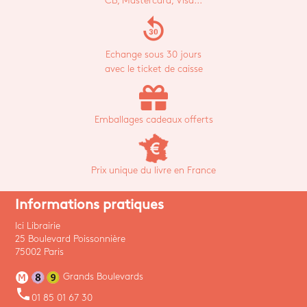
CB, Mastercard, Visa...
replay_30
Echange sous 30 jours
avec le ticket de caisse
Emballages cadeaux offerts
Prix unique du livre en France
Informations pratiques
Ici Librairie
25 Boulevard Poissonnière
75002 Paris
Grands Boulevards
phone
01 85 01 67 30