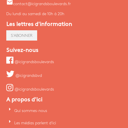
email
contact@icigrandsboulevards.fr
Du lundi au samedi de 10h à 20h
Les lettres d'information
S'ABONNER
Suivez-nous
@icigrandsboulevards
@icigrandsbvd
@icigrandsboulevards
A propos d'ici
arrow_right
Qui sommes-nous
arrow_right
Les médias parlent d'ici