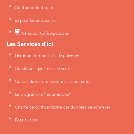
arrow_right
Contactez le libraire
arrow_right
ici pour les entreprises
arrow_right
coffee
Chez ici : Café Apapacho
Les Services d'ici
arrow_right
Livraison et modalités de paiement
arrow_right
Conditions générales de vente
arrow_right
Conseil de lecture personnalisé par email
arrow_right
Le programme "les amis d'ici"
arrow_right
Charte de confidentialité des données personnelles
arrow_right
Pass culture