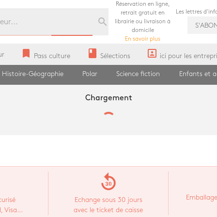
Réservation en ligne,
Les lettres d'in
retrait gratuit en
search
librairie ou livraison à
S'ABO
domicile
En savoir plus
bookmark
book
portrait
ur
Pass culture
Sélections
ici pour les entrepr
Histoire-Géographie
Polar
Science fiction
Enfants et 
Chargement
replay_30
Emballage
urisé
Echange sous 30 jours
 Visa...
avec le ticket de caisse