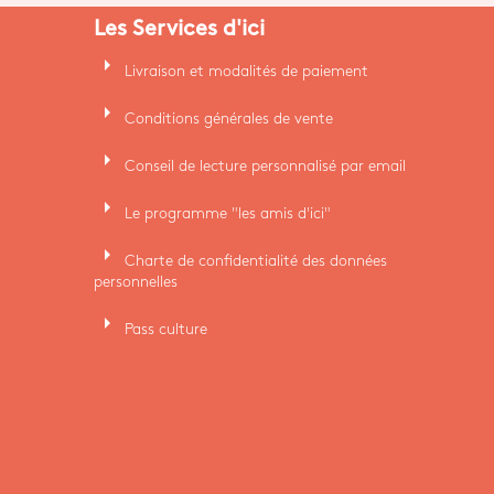
Les Services d'ici
arrow_right
Livraison et modalités de paiement
arrow_right
Conditions générales de vente
arrow_right
Conseil de lecture personnalisé par email
arrow_right
Le programme "les amis d'ici"
arrow_right
Charte de confidentialité des données
personnelles
arrow_right
Pass culture