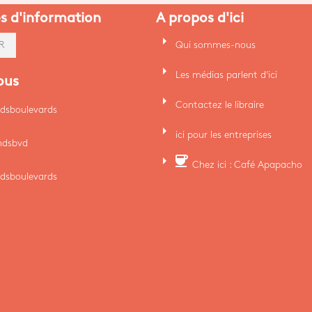
es d'information
A propos d'ici
arrow_right
Qui sommes-nous
R
arrow_right
Les médias parlent d'ici
ous
arrow_right
Contactez le libraire
dsboulevards
arrow_right
ici pour les entreprises
ndsbvd
arrow_right
coffee
Chez ici : Café Apapacho
dsboulevards