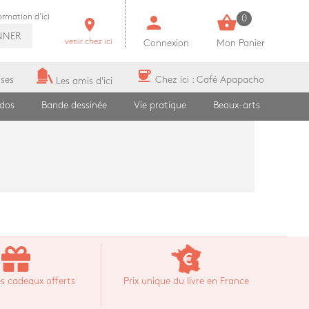
person
shopping_basket
formation d'ici
0
room
NNER
venir chez ici
Connexion
Mon Panier
coffee
ises
Chez ici : Café Apapacho
Les amis d'ici
ados
Bande dessinée
Vie pratique
Beaux-arts
s cadeaux offerts
Prix unique du livre en France