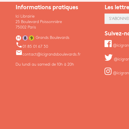
Informations pratiques
Les lettr
Ici Librairie
S'ABONNE
25 Boulevard Poissonnière
75002 Paris
Suivez-n
Grands Boulevards
phone
@icigran
01 85 01 67 30
email
contact@icigrandsboulevards.fr
@icigra
Du lundi au samedi de 10h à 20h
@icigran