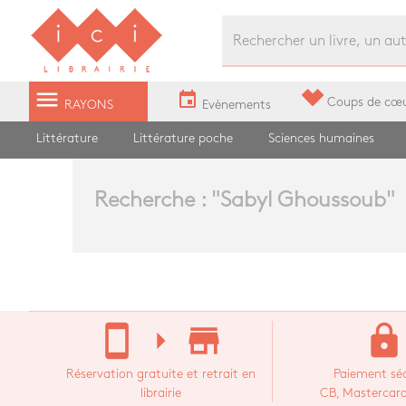
Librairie Ici Grands Boulevards
menu
event
Coups de cœ
RAYONS
Evènements
Littérature
Littérature poche
Sciences humaines
Recherche : "
Sabyl Ghoussoub
"
stay_current_portrait
arrow_right
store_mall_directory
lock
Réservation gratuite et retrait en
Paiement séc
librairie
CB, Mastercard,