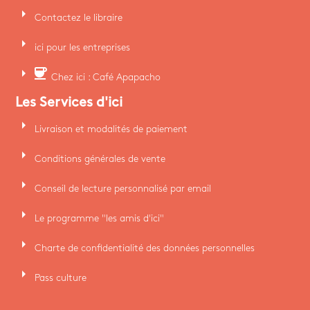
arrow_right
Contactez le libraire
arrow_right
ici pour les entreprises
arrow_right
coffee
Chez ici : Café Apapacho
Les Services d'ici
arrow_right
Livraison et modalités de paiement
arrow_right
Conditions générales de vente
arrow_right
Conseil de lecture personnalisé par email
arrow_right
Le programme "les amis d'ici"
arrow_right
Charte de confidentialité des données personnelles
arrow_right
Pass culture