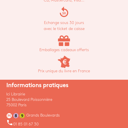
CB, Mastercard, Visa...
replay_30
Echange sous 30 jours
avec le ticket de caisse
Emballages cadeaux offerts
Prix unique du livre en France
Informations pratiques
Ici Librairie
25 Boulevard Poissonnière
75002 Paris
Grands Boulevards
phone
01 85 01 67 30