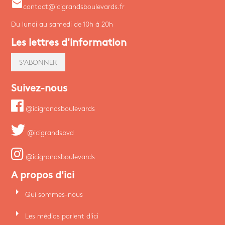
email
contact@icigrandsboulevards.fr
Du lundi au samedi de 10h à 20h
Les lettres d'information
S'ABONNER
Suivez-nous
@icigrandsboulevards
@icigrandsbvd
@icigrandsboulevards
A propos d'ici
arrow_right
Qui sommes-nous
arrow_right
Les médias parlent d'ici