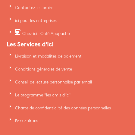
arrow_right
Contactez le libraire
arrow_right
ici pour les entreprises
arrow_right
coffee
Chez ici : Café Apapacho
Les Services d'ici
arrow_right
Livraison et modalités de paiement
arrow_right
Conditions générales de vente
arrow_right
Conseil de lecture personnalisé par email
arrow_right
Le programme "les amis d'ici"
arrow_right
Charte de confidentialité des données personnelles
arrow_right
Pass culture