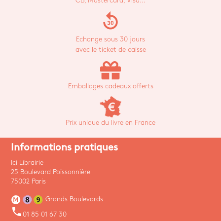
CB, Mastercard, Visa...
replay_30
Echange sous 30 jours
avec le ticket de caisse
Emballages cadeaux offerts
Prix unique du livre en France
Informations pratiques
Ici Librairie
25 Boulevard Poissonnière
75002 Paris
Grands Boulevards
phone
01 85 01 67 30