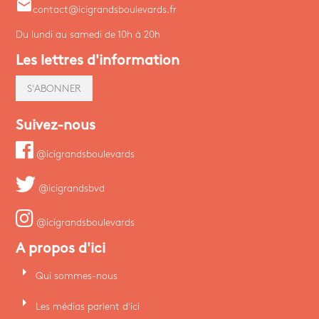
email
contact@icigrandsboulevards.fr
Du lundi au samedi de 10h à 20h
Les lettres d'information
S'ABONNER
Suivez-nous
@icigrandsboulevards
@icigrandsbvd
@icigrandsboulevards
A propos d'ici
arrow_right
Qui sommes-nous
arrow_right
Les médias parlent d'ici