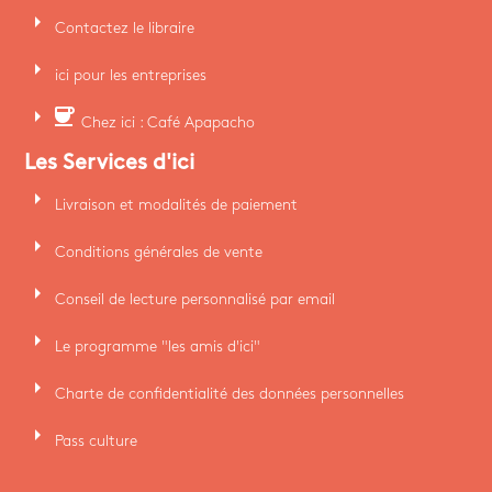
arrow_right
Contactez le libraire
arrow_right
ici pour les entreprises
arrow_right
coffee
Chez ici : Café Apapacho
Les Services d'ici
arrow_right
Livraison et modalités de paiement
arrow_right
Conditions générales de vente
arrow_right
Conseil de lecture personnalisé par email
arrow_right
Le programme "les amis d'ici"
arrow_right
Charte de confidentialité des données personnelles
arrow_right
Pass culture