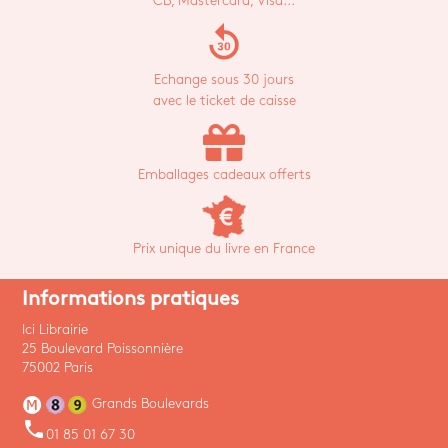
CB, Mastercard, Visa...
replay_30
Echange sous 30 jours
avec le ticket de caisse
Emballages cadeaux offerts
Prix unique du livre en France
Informations pratiques
Ici Librairie
25 Boulevard Poissonnière
75002 Paris
Grands Boulevards
phone
01 85 01 67 30