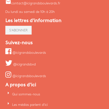
email
contact@icigrandsboulevards.fr
Du lundi au samedi de 10h à 20h
Les lettres d'information
S'ABONNER
Suivez-nous
@icigrandsboulevards
@icigrandsbvd
@icigrandsboulevards
A propos d'ici
arrow_right
Qui sommes-nous
arrow_right
Les médias parlent d'ici