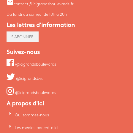
email
contact@icigrandsboulevards.fr
Du lundi au samedi de 10h à 20h
Les lettres d'information
S'ABONNER
Suivez-nous
@icigrandsboulevards
@icigrandsbvd
@icigrandsboulevards
A propos d'ici
arrow_right
Qui sommes-nous
arrow_right
Les médias parlent d'ici