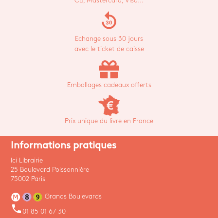
CB, Mastercard, Visa...
replay_30
Echange sous 30 jours
avec le ticket de caisse
Emballages cadeaux offerts
Prix unique du livre en France
Informations pratiques
Ici Librairie
25 Boulevard Poissonnière
75002 Paris
Grands Boulevards
phone
01 85 01 67 30