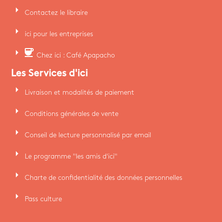
arrow_right
Contactez le libraire
arrow_right
ici pour les entreprises
arrow_right
coffee
Chez ici : Café Apapacho
Les Services d'ici
arrow_right
Livraison et modalités de paiement
arrow_right
Conditions générales de vente
arrow_right
Conseil de lecture personnalisé par email
arrow_right
Le programme "les amis d'ici"
arrow_right
Charte de confidentialité des données personnelles
arrow_right
Pass culture