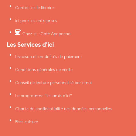
arrow_right
Contactez le libraire
arrow_right
ici pour les entreprises
arrow_right
coffee
Chez ici : Café Apapacho
Les Services d'ici
arrow_right
Livraison et modalités de paiement
arrow_right
Conditions générales de vente
arrow_right
Conseil de lecture personnalisé par email
arrow_right
Le programme "les amis d'ici"
arrow_right
Charte de confidentialité des données personnelles
arrow_right
Pass culture