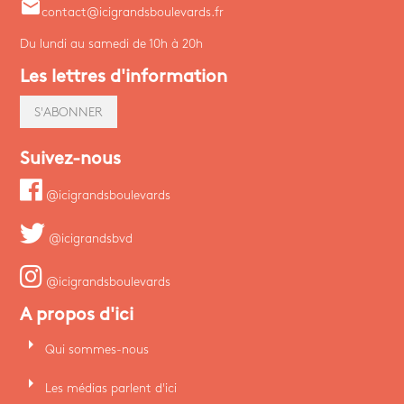
email
contact@icigrandsboulevards.fr
Du lundi au samedi de 10h à 20h
Les lettres d'information
S'ABONNER
Suivez-nous
@icigrandsboulevards
@icigrandsbvd
@icigrandsboulevards
A propos d'ici
arrow_right
Qui sommes-nous
arrow_right
Les médias parlent d'ici