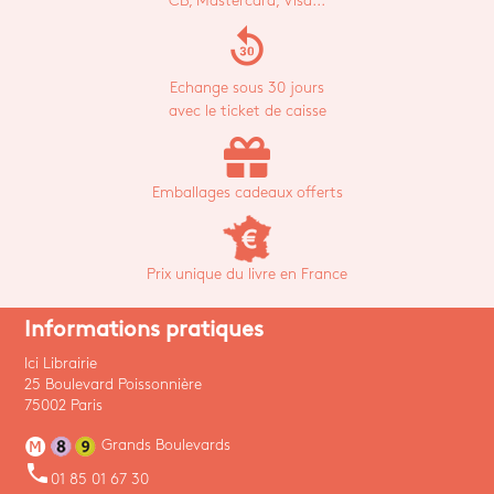
CB, Mastercard, Visa...
replay_30
Echange sous 30 jours
avec le ticket de caisse
Emballages cadeaux offerts
Prix unique du livre en France
Informations pratiques
Ici Librairie
25 Boulevard Poissonnière
75002 Paris
Grands Boulevards
phone
01 85 01 67 30