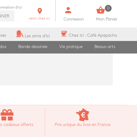
person
shopping_basket
formation d'ici
0
room
NNER
venir chez ici
Connexion
Mon Panier
coffee
ises
Chez ici : Café Apapacho
Les amis d'ici
ados
Bande dessinée
Vie pratique
Beaux-arts
s cadeaux offerts
Prix unique du livre en France