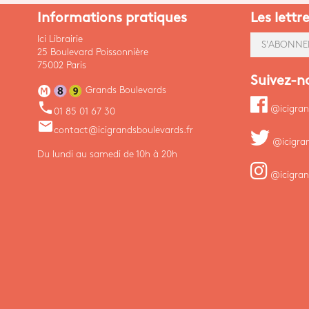
Informations pratiques
Les lettr
Ici Librairie
S'ABONNE
25 Boulevard Poissonnière
75002 Paris
Suivez-n
Grands Boulevards
phone
@icigran
01 85 01 67 30
email
contact@icigrandsboulevards.fr
@icigra
Du lundi au samedi de 10h à 20h
@icigran