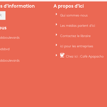
es d'information
A propos d'ici
arrow_right
Qui sommes-nous
R
arrow_right
Les médias parlent d'ici
ous
arrow_right
Contactez le libraire
dsboulevards
arrow_right
ici pour les entreprises
ndsbvd
arrow_right
coffee
Chez ici : Café Apapacho
dsboulevards