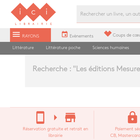
Librairie Ici Grands Boulevards
menu
event
Coups de cœ
RAYONS
Evènements
Littérature
Littérature poche
Sciences humaines
Recherche : "
Les éditions Mesure
stay_current_portrait
arrow_right
store_mall_directory
lock
Réservation gratuite et retrait en
Paiement séc
librairie
CB, Mastercard,