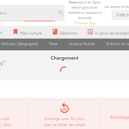
Réservation en ligne,
Les lettres d'in
retrait gratuit en
search
librairie ou livraison à
S'ABO
domicile
En savoir plus
bookmark
book
portrait
ur
Pass culture
Sélections
ici pour les entrepr
Histoire-Géographie
Polar
Science fiction
Enfants et 
Chargement
s
"
replay_30
Emballage
urisé
Echange sous 30 jours
 Visa...
avec le ticket de caisse