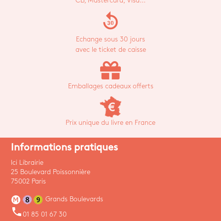
CB, Mastercard, Visa...
replay_30
Echange sous 30 jours
avec le ticket de caisse
Emballages cadeaux offerts
Prix unique du livre en France
Informations pratiques
Ici Librairie
25 Boulevard Poissonnière
75002 Paris
Grands Boulevards
phone
01 85 01 67 30