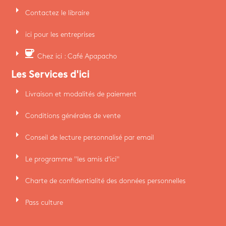
arrow_right
Contactez le libraire
arrow_right
ici pour les entreprises
arrow_right
coffee
Chez ici : Café Apapacho
Les Services d'ici
arrow_right
Livraison et modalités de paiement
arrow_right
Conditions générales de vente
arrow_right
Conseil de lecture personnalisé par email
arrow_right
Le programme "les amis d'ici"
arrow_right
Charte de confidentialité des données personnelles
arrow_right
Pass culture