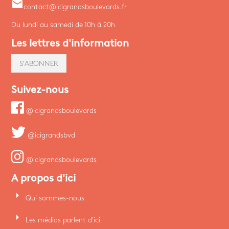
email
contact@icigrandsboulevards.fr
Du lundi au samedi de 10h à 20h
Les lettres d'information
S'ABONNER
Suivez-nous
@icigrandsboulevards
@icigrandsbvd
@icigrandsboulevards
A propos d'ici
arrow_right
Qui sommes-nous
arrow_right
Les médias parlent d'ici