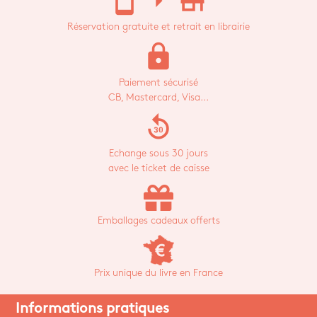
stay_current_portrait
arrow_right
store_mall_directory
Réservation gratuite et retrait en librairie
lock
Paiement sécurisé
CB, Mastercard, Visa...
replay_30
Echange sous 30 jours
avec le ticket de caisse
Emballages cadeaux offerts
Prix unique du livre en France
Informations pratiques