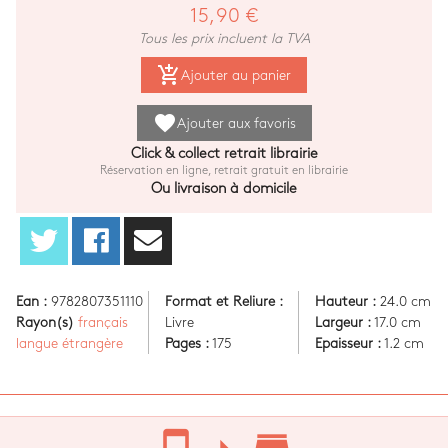
15,90 €
Tous les prix incluent la TVA
add_shopping_cart
Ajouter au panier
favorite
Ajouter aux favoris
Click & collect retrait librairie
Réservation en ligne, retrait gratuit en librairie
Ou livraison à domicile
Ean :
9782807351110
Format et Reliure :
Hauteur :
24.0 cm
Rayon(s)
français
Livre
Largeur :
17.0 cm
langue étrangère
Pages :
175
Epaisseur :
1.2 cm