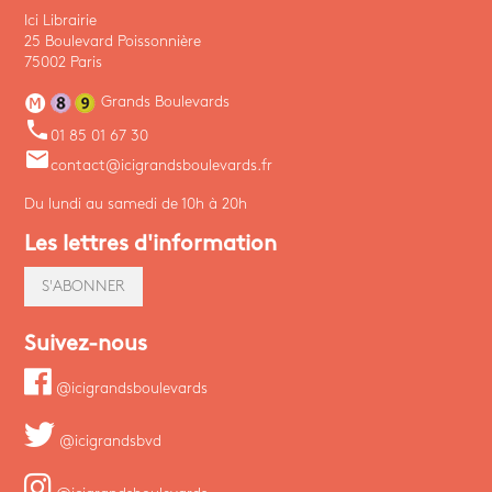
Ici Librairie
25 Boulevard Poissonnière
75002 Paris
Grands Boulevards
phone
01 85 01 67 30
email
contact@icigrandsboulevards.fr
Du lundi au samedi de 10h à 20h
Les lettres d'information
S'ABONNER
Suivez-nous
@icigrandsboulevards
@icigrandsbvd