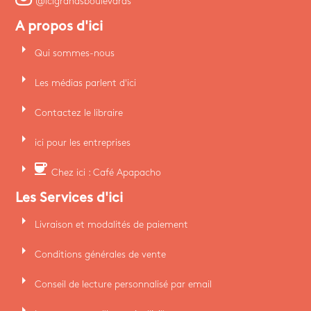
@icigrandsboulevards
A propos d'ici
arrow_right
Qui sommes-nous
arrow_right
Les médias parlent d'ici
arrow_right
Contactez le libraire
arrow_right
ici pour les entreprises
arrow_right
coffee
Chez ici : Café Apapacho
Les Services d'ici
arrow_right
Livraison et modalités de paiement
arrow_right
Conditions générales de vente
arrow_right
Conseil de lecture personnalisé par email
arrow_right