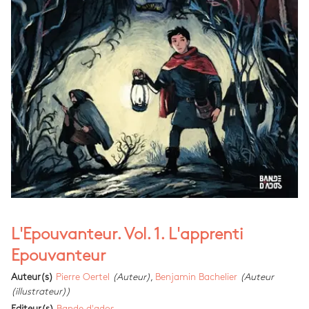
L'Epouvanteur. Vol. 1. L'apprenti
Epouvanteur
Auteur(s)
Pierre Oertel
(Auteur)
,
Benjamin Bachelier
(Auteur
(illustrateur))
Editeur(s)
Bande d'ados