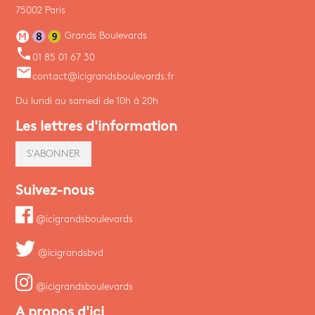
75002 Paris
Grands Boulevards
phone
01 85 01 67 30
email
contact@icigrandsboulevards.fr
Du lundi au samedi de 10h à 20h
Les lettres d'information
S'ABONNER
Suivez-nous
@icigrandsboulevards
@icigrandsbvd
@icigrandsboulevards
A propos d'ici