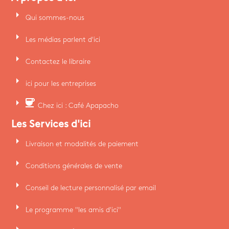
arrow_right
Qui sommes-nous
arrow_right
Les médias parlent d'ici
arrow_right
Contactez le libraire
arrow_right
ici pour les entreprises
arrow_right
coffee
Chez ici : Café Apapacho
Les Services d'ici
arrow_right
Livraison et modalités de paiement
arrow_right
Conditions générales de vente
arrow_right
Conseil de lecture personnalisé par email
arrow_right
Le programme "les amis d'ici"
arrow_right