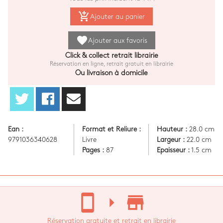
add_shopping_cart
Ajouter au panier
favorite
Ajouter aux favoris
Click & collect retrait librairie
Réservation en ligne, retrait gratuit en librairie
Ou livraison à domicile
Ean :
Format et Reliure :
Hauteur :
28.0 cm
9791036340628
Livre
Largeur :
22.0 cm
Pages :
87
Epaisseur :
1.5 cm
stay_current_portrait
arrow_right
store_mall_directory
Réservation gratuite et retrait en librairie