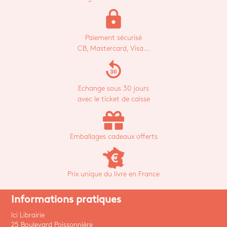
lock
Paiement sécurisé
CB, Mastercard, Visa...
replay_30
Echange sous 30 jours
avec le ticket de caisse
Emballages cadeaux offerts
Prix unique du livre en France
Informations pratiques
Ici Librairie
25 Boulevard Poissonnière