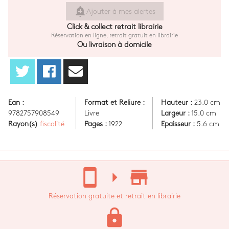
add_alert
Ajouter à mes alertes
Click & collect retrait librairie
Réservation en ligne, retrait gratuit en librairie
Ou livraison à domicile
Ean :
Format et Reliure :
Hauteur :
23.0 cm
9782757908549
Livre
Largeur :
15.0 cm
Rayon(s)
fiscalité
Pages :
1922
Epaisseur :
5.6 cm
stay_current_portrait
arrow_right
store_mall_directory
Réservation gratuite et retrait en librairie
lock