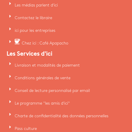
arrow_right
Les médias parlent d'ici
arrow_right
Contactez le libraire
arrow_right
ici pour les entreprises
arrow_right
coffee
Chez ici : Café Apapacho
Les Services d'ici
arrow_right
Livraison et modalités de paiement
arrow_right
Conditions générales de vente
arrow_right
Conseil de lecture personnalisé par email
arrow_right
Le programme "les amis d'ici"
arrow_right
Charte de confidentialité des données personnelles
arrow_right
Pass culture