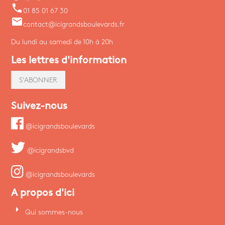
phone
01 85 01 67 30
email
contact@icigrandsboulevards.fr
Du lundi au samedi de 10h à 20h
Les lettres d'information
S'ABONNER
Suivez-nous
@icigrandsboulevards
@icigrandsbvd
@icigrandsboulevards
A propos d'ici
arrow_right
Qui sommes-nous