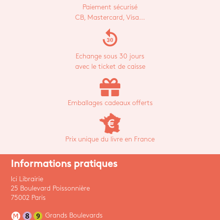
Paiement sécurisé
CB, Mastercard, Visa...
replay_30
Echange sous 30 jours
avec le ticket de caisse
Emballages cadeaux offerts
Prix unique du livre en France
Informations pratiques
Ici Librairie
25 Boulevard Poissonnière
75002 Paris
Grands Boulevards