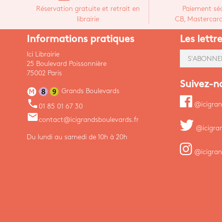
Réservation gratuite et retrait en
Paiement séc
librairie
CB, Mastercard,
Informations pratiques
Les lettr
Ici Librairie
S'ABONNE
25 Boulevard Poissonnière
75002 Paris
Suivez-n
Grands Boulevards
phone
@icigran
01 85 01 67 30
email
contact@icigrandsboulevards.fr
@icigra
Du lundi au samedi de 10h à 20h
@icigran