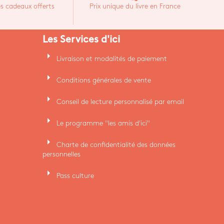
s cadeaux offerts
Prix unique du livre en France
Les Services d'ici
arrow_right
Livraison et modalités de paiement
arrow_right
Conditions générales de vente
arrow_right
Conseil de lecture personnalisé par email
arrow_right
Le programme "les amis d'ici"
arrow_right
Charte de confidentialité des données
personnelles
arrow_right
Pass culture