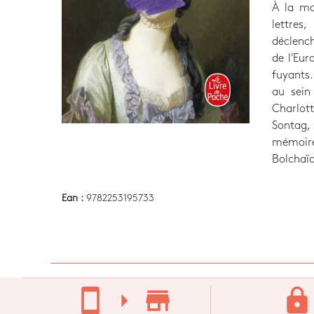
À la mo
lettres
déclenche
de l'Eur
fuyants.
au sein
Charlot
Sontag,
mémoire
Bolchaïa
Ean :
9782253195733
stay_current_portrait
arrow_right
store_mall_directory
lock