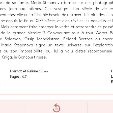
rt de sa tante, Maria Stepanova tombe sur des photograph
, des journaux intimes. Ces vestiges d'un siècle de vie e
nt chez elle un irrésistible besoin de retracer l'histoire des sien
e
ope depuis la fin du XIX
siècle, et d'en révéler les non-dits et 
 Mais comment faire émerger la vérité et retranscrire ce passé
 de la grande histoire ? Convoquant tour à tour Walter B
te Salomon, Ossip Mandelstam, Roland Barthes ou enco
 Maria Stepanova signe un texte universel sur l'explorati
 ou son impossibilité, qui lui a valu d'être récompensée
 Kniga, le Goncourt russe.
Format et Reliure :
Livre
H
Pages :
631
L
E
replay_30