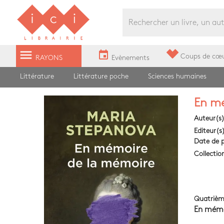
Librairie Ici Grands Boulevards
menu
event
Coups de cœ
RAYONS
Evènements
Littérature
Littérature poche
Sciences humaines
En mé
Auteur(s
Editeur(s
Date de p
Collectio
Quatrièm
En mémo