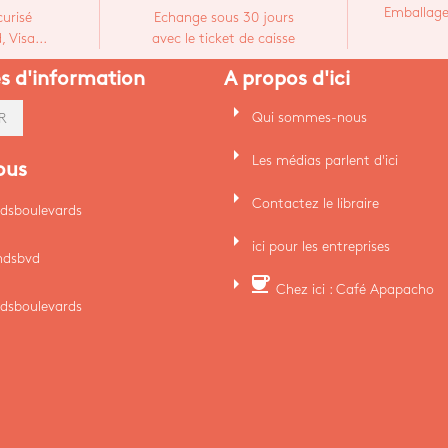
Emballage
urisé
Echange sous 30 jours
 Visa...
avec le ticket de caisse
es d'information
A propos d'ici
arrow_right
Qui sommes-nous
R
arrow_right
Les médias parlent d'ici
ous
arrow_right
Contactez le libraire
dsboulevards
arrow_right
ici pour les entreprises
ndsbvd
arrow_right
coffee
Chez ici : Café Apapacho
dsboulevards