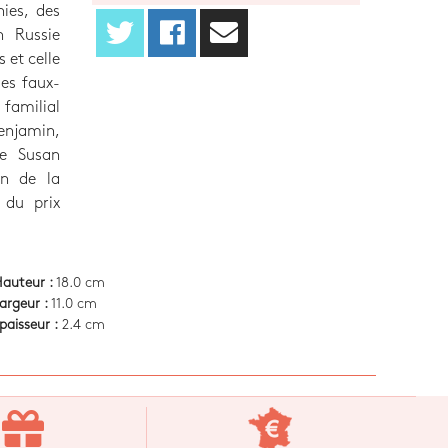
ies, des
n Russie
s et celle
les faux-
 familial
enjamin,
re Susan
on de la
 du prix
auteur :
18.0 cm
argeur :
11.0 cm
paisseur :
2.4 cm