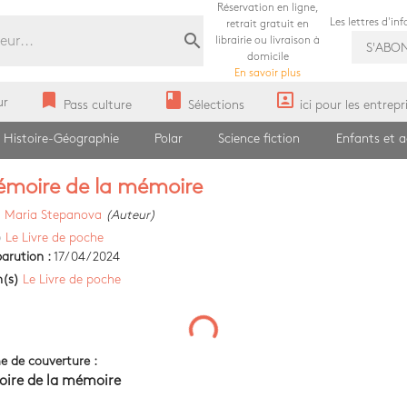
Réservation en ligne,
Les lettres d'in
retrait gratuit en
search
librairie ou livraison à
S'ABO
domicile
En savoir plus
bookmark
book
portrait
ur
Pass culture
Sélections
ici pour les entrepr
Histoire-Géographie
Polar
Science fiction
Enfants et 
moire de la mémoire
)
Maria Stepanova
(Auteur)
)
Le Livre de poche
arution :
17/04/2024
n(s)
Le Livre de poche
e de couverture :
ire de la mémoire