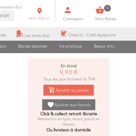
person
shopping_basket
formation d'ici
0
room
NNER
venir chez ici
Connexion
Mon Panier
coffee
ises
Chez ici : Café Apapacho
Les amis d'ici
ados
Bande dessinée
Vie pratique
Beaux-arts
En stock
9,90 €
Tous les prix incluent la TVA
add_shopping_cart
Ajouter au panier
favorite
Ajouter aux favoris
Click & collect retrait librairie
Réservation en ligne, retrait gratuit en
librairie
Ou livraison à domicile