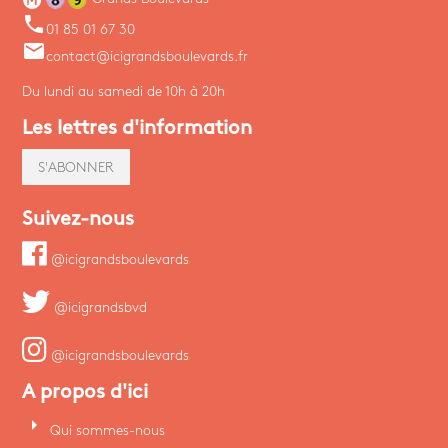
phone
01 85 01 67 30
email
contact@icigrandsboulevards.fr
Du lundi au samedi de 10h à 20h
Les lettres d'information
S'ABONNER
Suivez-nous
@icigrandsboulevards
@icigrandsbvd
@icigrandsboulevards
A propos d'ici
arrow_right
Qui sommes-nous