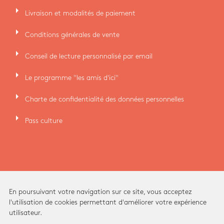
arrow_right
Livraison et modalités de paiement
arrow_right
Conditions générales de vente
arrow_right
Conseil de lecture personnalisé par email
arrow_right
Le programme "les amis d'ici"
arrow_right
Charte de confidentialité des données personnelles
arrow_right
Pass culture
En poursuivant votre navigation sur ce site, vous acceptez
l'utilisation de cookies permettant d'améliorer votre expérience
utilisateur.