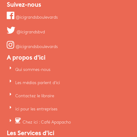
Suivez-nous
@icigrandsboulevards
@icigrandsbvd
@icigrandsboulevards
A propos d'ici
arrow_right
Qui sommes-nous
arrow_right
Les médias parlent d'ici
arrow_right
Contactez le libraire
arrow_right
ici pour les entreprises
arrow_right
coffee
Chez ici : Café Apapacho
Les Services d'ici