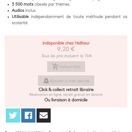
3 500 mots
classés par thèmes
Audios
inclus
Utilisable
indépendamment de toute méthode pendant sa
scolarité
Indisponible chez l'éditeur
9,20 €
Tous les prix incluent la TVA
add_shopping_cart
Indisponible
add_alert
Ajouter à mes alertes
Click & collect retrait librairie
Réservation en ligne, retrait gratuit en librairie
Ou livraison à domicile