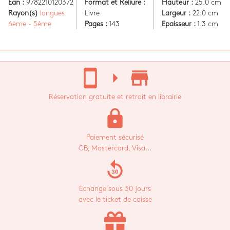
Ean :
9782210120372
Format et Reliure :
Hauteur :
25.0 cm
Rayon(s)
langues
Livre
Largeur :
22.0 cm
6ème - 5ème
Pages :
143
Epaisseur :
1.3 cm
stay_current_portrait
arrow_right
store_mall_directory
Réservation gratuite et retrait en librairie
lock
Paiement sécurisé
CB, Mastercard, Visa...
replay_30
Echange sous 30 jours
avec le ticket de caisse