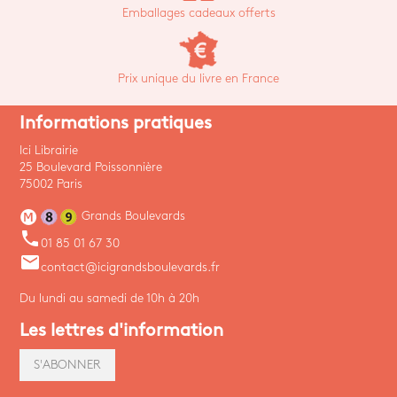
Emballages cadeaux offerts
Prix unique du livre en France
Informations pratiques
Ici Librairie
25 Boulevard Poissonnière
75002 Paris
Grands Boulevards
phone
01 85 01 67 30
email
contact@icigrandsboulevards.fr
Du lundi au samedi de 10h à 20h
Les lettres d'information
S'ABONNER