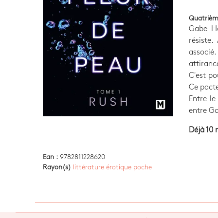
Quatrièm
Gabe Ha
résiste
associé.
attiran
C'est po
Ce pacte
Entre le
entre Ga
Déjà 10 
Ean :
9782811228620
Rayon(s)
littérature érotique poche