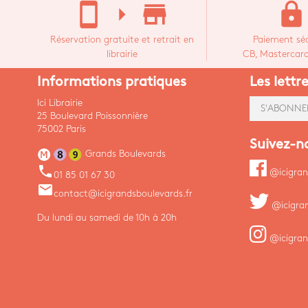
stay_current_portrait
arrow_right
store_mall_directory
lock
Réservation gratuite et retrait en
Paiement séc
librairie
CB, Mastercard,
Informations pratiques
Les lettr
Ici Librairie
S'ABONNE
25 Boulevard Poissonnière
75002 Paris
Suivez-n
Grands Boulevards
phone
@icigran
01 85 01 67 30
email
contact@icigrandsboulevards.fr
@icigra
Du lundi au samedi de 10h à 20h
@icigran