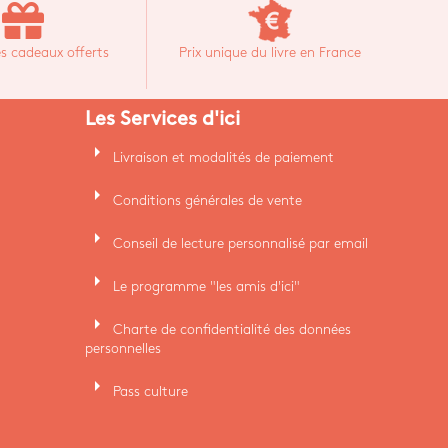
s cadeaux offerts
Prix unique du livre en France
Les Services d'ici
arrow_right
Livraison et modalités de paiement
arrow_right
Conditions générales de vente
arrow_right
Conseil de lecture personnalisé par email
arrow_right
Le programme "les amis d'ici"
arrow_right
Charte de confidentialité des données
personnelles
arrow_right
Pass culture