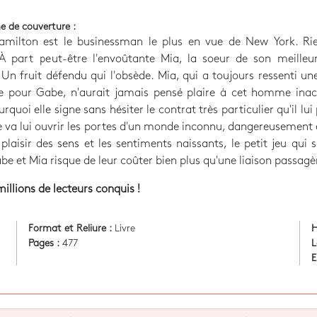
e de couverture :
milton est le businessman le plus en vue de New York. Rie
. À part peut-être l'envoûtante Mia, la soeur de son meilleu
 Un fruit défendu qui l'obsède. Mia, qui a toujours ressenti un
ce pour Gabe, n'aurait jamais pensé plaire à cet homme inacc
urquoi elle signe sans hésiter le contrat très particulier qu'il lui
 va lui ouvrir les portes d'un monde inconnu, dangereusement 
 plaisir des sens et les sentiments naissants, le petit jeu qui s
be et Mia risque de leur coûter bien plus qu'une liaison passagèr
millions de lecteurs conquis !
Format et Reliure :
Livre
H
Pages :
477
L
E