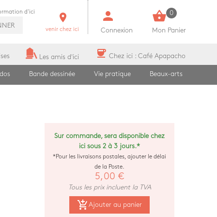
person
shopping_basket
formation d'ici
0
room
NNER
venir chez ici
Connexion
Mon Panier
coffee
ises
Chez ici : Café Apapacho
Les amis d'ici
ados
Bande dessinée
Vie pratique
Beaux-arts
Sur commande, sera disponible chez
ici sous 2 à 3 jours.*
*Pour les livraisons postales, ajouter le délai
de la Poste.
5,00 €
Tous les prix incluent la TVA
add_shopping_cart
Ajouter au panier