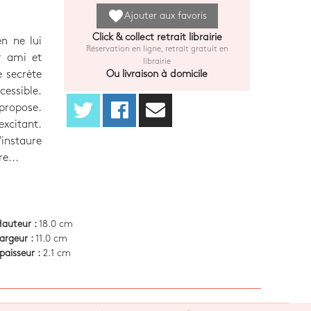
favorite
Ajouter aux favoris
Click & collect retrait librairie
n ne lui
Réservation en ligne, retrait gratuit en
r ami et
librairie
e secrète
Ou livraison à domicile
essible.
 propose.
excitant.
'instaure
e...
auteur :
18.0 cm
argeur :
11.0 cm
paisseur :
2.1 cm