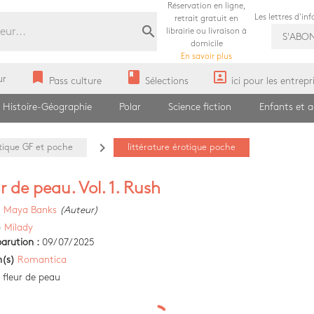
Réservation en ligne,
Les lettres d'in
retrait gratuit en
search
librairie ou livraison à
S'ABO
domicile
En savoir plus
bookmark
book
portrait
ur
Pass culture
Sélections
ici pour les entrepr
Histoire-Géographie
Polar
Science fiction
Enfants et 
navigate_next
otique GF et poche
littérature érotique poche
r de peau. Vol. 1. Rush
)
Maya Banks
(Auteur)
)
Milady
arution :
09/07/2025
n(s)
Romantica
 fleur de peau