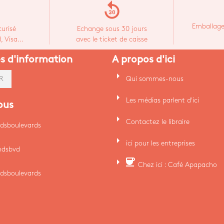
replay_30
Emballage
urisé
Echange sous 30 jours
 Visa...
avec le ticket de caisse
es d'information
A propos d'ici
arrow_right
Qui sommes-nous
R
arrow_right
Les médias parlent d'ici
ous
arrow_right
Contactez le libraire
dsboulevards
arrow_right
ici pour les entreprises
ndsbvd
arrow_right
coffee
Chez ici : Café Apapacho
dsboulevards