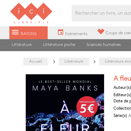
Librairie Ici Grands Boulevards
menu
event
Coups de cœ
RAYONS
Evènements
Littérature
Littérature poche
Sciences humaines
navigate_next
navigate_next
Accueil
Littérature
Littérature ér
A fleu
Auteur(s
Editeur(s
Date de p
Collectio
Série(s)
A