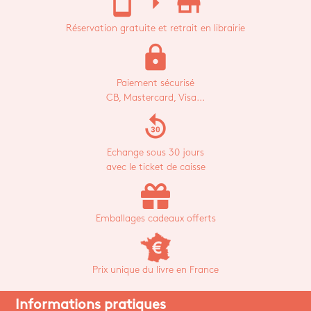
stay_current_portrait
arrow_right
store_mall_directory
Réservation gratuite et retrait en librairie
lock
Paiement sécurisé
CB, Mastercard, Visa...
replay_30
Echange sous 30 jours
avec le ticket de caisse
Emballages cadeaux offerts
Prix unique du livre en France
Informations pratiques