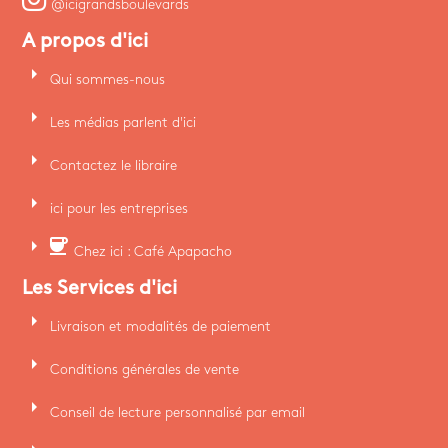
@icigrandsboulevards
A propos d'ici
arrow_right
Qui sommes-nous
arrow_right
Les médias parlent d'ici
arrow_right
Contactez le libraire
arrow_right
ici pour les entreprises
arrow_right
coffee
Chez ici : Café Apapacho
Les Services d'ici
arrow_right
Livraison et modalités de paiement
arrow_right
Conditions générales de vente
arrow_right
Conseil de lecture personnalisé par email