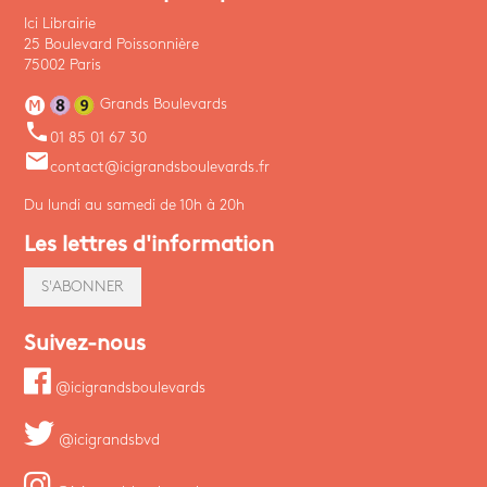
Ici Librairie
25 Boulevard Poissonnière
75002 Paris
Grands Boulevards
phone
01 85 01 67 30
email
contact@icigrandsboulevards.fr
Du lundi au samedi de 10h à 20h
Les lettres d'information
S'ABONNER
Suivez-nous
@icigrandsboulevards
@icigrandsbvd