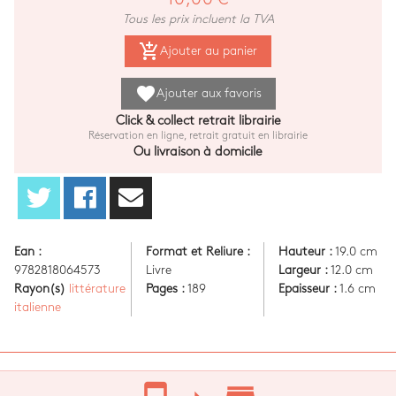
Tous les prix incluent la TVA
add_shopping_cart
Ajouter au panier
favorite
Ajouter aux favoris
Click & collect retrait librairie
Réservation en ligne, retrait gratuit en librairie
Ou livraison à domicile
Ean :
Format et Reliure :
Hauteur :
19.0 cm
9782818064573
Livre
Largeur :
12.0 cm
Rayon(s)
littérature
Pages :
189
Epaisseur :
1.6 cm
italienne