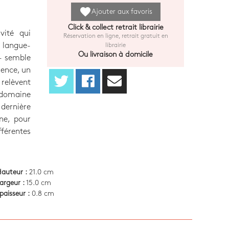
favorite
Ajouter aux favoris
Click & collect retrait librairie
vité qui
Réservation en ligne, retrait gratuit en
n langue-
librairie
Ou livraison à domicile
 - semble
uence, un
 relèvent
 domaine
 dernière
ne, pour
férentes
auteur :
21.0 cm
argeur :
15.0 cm
paisseur :
0.8 cm