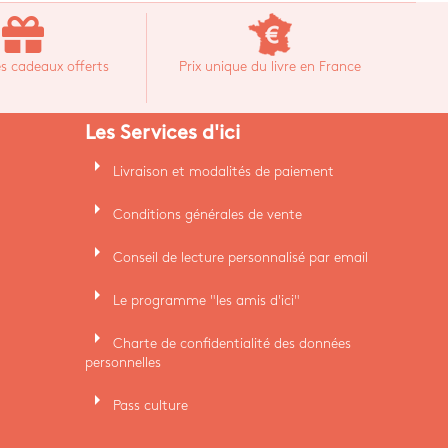
s cadeaux offerts
Prix unique du livre en France
Les Services d'ici
arrow_right
Livraison et modalités de paiement
arrow_right
Conditions générales de vente
arrow_right
Conseil de lecture personnalisé par email
arrow_right
Le programme "les amis d'ici"
arrow_right
Charte de confidentialité des données
personnelles
arrow_right
Pass culture