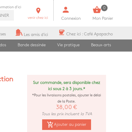
person
shopping_basket
formation d'ici
0
room
NNER
venir chez ici
Connexion
Mon Panier
coffee
ises
Chez ici : Café Apapacho
Les amis d'ici
ados
Bande dessinée
Vie pratique
Beaux-arts
ction
Sur commande, sera disponible chez
ici sous 2 à 3 jours.*
*Pour les livraisons postales, ajouter le délai
de la Poste.
38,00 €
Tous les prix incluent la TVA
add_shopping_cart
Ajouter au panier