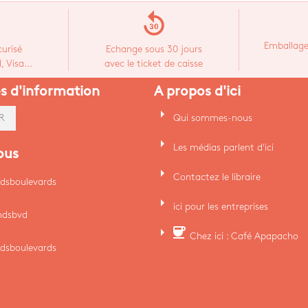
replay_30
Emballage
urisé
Echange sous 30 jours
 Visa...
avec le ticket de caisse
es d'information
A propos d'ici
arrow_right
Qui sommes-nous
R
arrow_right
Les médias parlent d'ici
ous
arrow_right
Contactez le libraire
dsboulevards
arrow_right
ici pour les entreprises
ndsbvd
arrow_right
coffee
Chez ici : Café Apapacho
dsboulevards