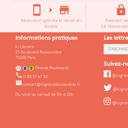
stay_current_portrait
arrow_right
store_mall_directory
lock
Réservation gratuite et retrait en
Paiement séc
librairie
CB, Mastercard,
Informations pratiques
Les lettr
Ici Librairie
S'ABONNE
25 Boulevard Poissonnière
75002 Paris
Suivez-n
Grands Boulevards
phone
@icigran
01 85 01 67 30
email
contact@icigrandsboulevards.fr
@icigra
Du lundi au samedi de 10h à 20h
@icigran