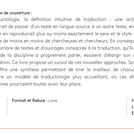
e de couverture :
uctologie, la définition intuitive de traduction - une acti
ait de passer d'un texte en langue-source à un autre texte, e
ui en reproduirait plus ou moins exactement le sens et le style
re de moins en moins de chercheuses et chercheurs. En conséq
mbre de textes et d'ouvrages consacrés à la traduction, qu'ils
de la discipline à proprement parler, essaient d'élargir son
ation. Ce livre propose un survol de ces nouvelles approches. Sa
offre une synthèse permettant de tirer le meilleur de chacu
ire un modèle de traductologie plus accueillant, où ces dif
ives pourraient toutes avoir leur place.
Format et Reliure :
Livre
H
L
E