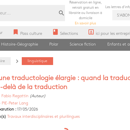
Réservation en ligne,
Les lettres d'in
retrait gratuit en
search
librairie ou livraison à
S'ABO
domicile
En savoir plus
bookmark
book
portrait
ur
Pass culture
Sélections
ici pour les entrepr
Histoire-Géographie
Polar
Science fiction
Enfants et 
navigate_next
aire
linguistique
une traductologie élargie : quand la tradu
-delà de la traduction
)
Fabio Regattin
(Auteur)
)
PIE-Peter Lang
arution :
17/05/2026
n(s)
Travaux interdisciplinaires et plurilingues