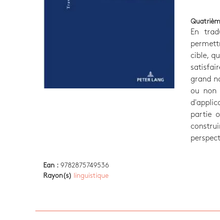
Quatrièm
En trad
permettr
cible, q
satisfai
grand no
ou non 
d'applic
partie 
constru
perspect
Ean :
9782875749536
Rayon(s)
linguistique