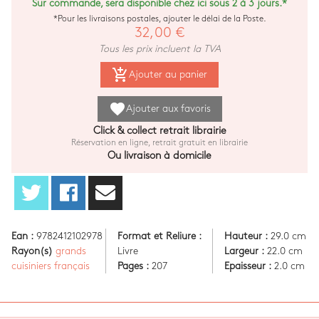
Sur commande, sera disponible chez ici sous 2 à 3 jours.*
*Pour les livraisons postales, ajouter le délai de la Poste.
32,00 €
Tous les prix incluent la TVA
add_shopping_cart
Ajouter au panier
favorite
Ajouter aux favoris
Click & collect retrait librairie
Réservation en ligne, retrait gratuit en librairie
Ou livraison à domicile
Ean :
9782412102978
Format et Reliure :
Hauteur :
29.0 cm
Rayon(s)
grands
Livre
Largeur :
22.0 cm
cuisiniers français
Pages :
207
Epaisseur :
2.0 cm