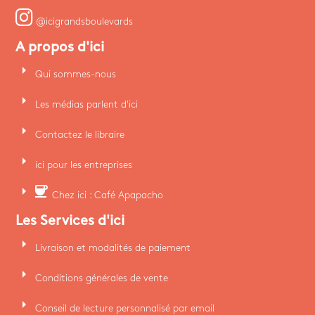
@icigrandsboulevards
A propos d'ici
arrow_right
Qui sommes-nous
arrow_right
Les médias parlent d'ici
arrow_right
Contactez le libraire
arrow_right
ici pour les entreprises
arrow_right
coffee
Chez ici : Café Apapacho
Les Services d'ici
arrow_right
Livraison et modalités de paiement
arrow_right
Conditions générales de vente
arrow_right
Conseil de lecture personnalisé par email