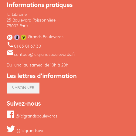
Informations pratiques
Ici Librairie
25 Boulevard Poissonnière
75002 Paris
Grands Boulevards
phone
01 85 01 67 30
email
contact@icigrandsboulevards.fr
Du lundi au samedi de 10h à 20h
Les lettres d'information
S'ABONNER
Suivez-nous
@icigrandsboulevards
@icigrandsbvd