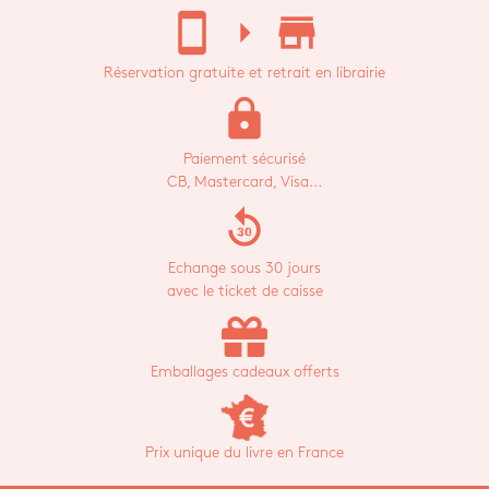
stay_current_portrait
arrow_right
store_mall_directory
Réservation gratuite et retrait en librairie
lock
Paiement sécurisé
CB, Mastercard, Visa...
replay_30
Echange sous 30 jours
avec le ticket de caisse
Emballages cadeaux offerts
Prix unique du livre en France