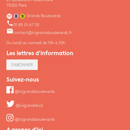
75002 Paris
Grands Boulevards
phone
01 85 01 67 30
email
contact@icigrandsboulevards.fr
Du lundi au samedi de 10h à 20h
Les lettres d'information
S'ABONNER
Suivez-nous
@icigrandsboulevards
@icigrandsbvd
@icigrandsboulevards