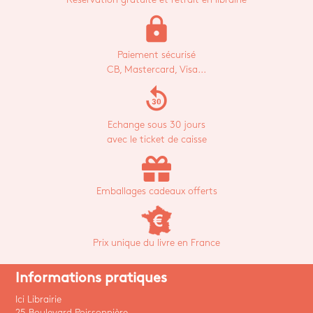
lock
Paiement sécurisé
CB, Mastercard, Visa...
replay_30
Echange sous 30 jours
avec le ticket de caisse
Emballages cadeaux offerts
Prix unique du livre en France
Informations pratiques
Ici Librairie
25 Boulevard Poissonnière