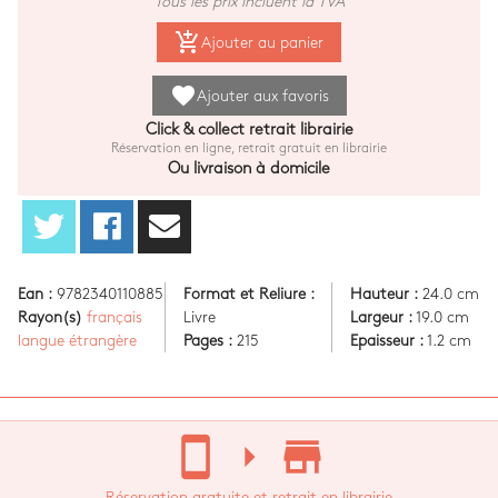
Tous les prix incluent la TVA
add_shopping_cart
Ajouter au panier
favorite
Ajouter aux favoris
Click & collect retrait librairie
Réservation en ligne, retrait gratuit en librairie
Ou livraison à domicile
Ean :
9782340110885
Format et Reliure :
Hauteur :
24.0 cm
Rayon(s)
français
Livre
Largeur :
19.0 cm
langue étrangère
Pages :
215
Epaisseur :
1.2 cm
stay_current_portrait
arrow_right
store_mall_directory
Réservation gratuite et retrait en librairie