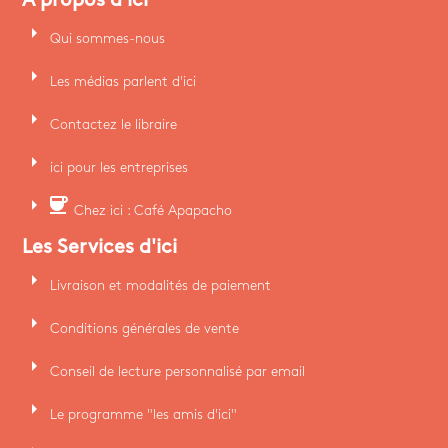
A propos d'ici
arrow_right
Qui sommes-nous
arrow_right
Les médias parlent d'ici
arrow_right
Contactez le libraire
arrow_right
ici pour les entreprises
arrow_right
coffee
Chez ici : Café Apapacho
Les Services d'ici
arrow_right
Livraison et modalités de paiement
arrow_right
Conditions générales de vente
arrow_right
Conseil de lecture personnalisé par email
arrow_right
Le programme "les amis d'ici"