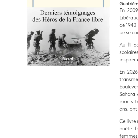
Quatrièm
En 2009
Libérati
de 1940 
de se con
Au fil d
scolaire
inspirer
En 2026
transme
boulever
Sahara 
morts tr
ans, ont
Ce livre
quête f
femmes à