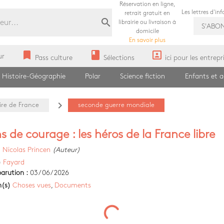
Réservation en ligne,
Les lettres d'in
retrait gratuit en
search
librairie ou livraison à
S'ABO
domicile
En savoir plus
bookmark
book
portrait
ur
Pass culture
Sélections
ici pour les entrepr
Histoire-Géographie
Polar
Science fiction
Enfants et 
navigate_next
ire de France
seconde guerre mondiale
s de courage : les héros de la France libre
)
Nicolas Princen
(Auteur)
)
Fayard
arution :
03/06/2026
n(s)
Choses vues
,
Documents