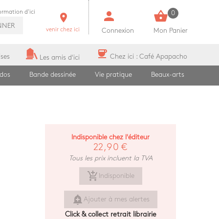
person
shopping_basket
formation d'ici
0
room
NNER
venir chez ici
Connexion
Mon Panier
coffee
ises
Chez ici : Café Apapacho
Les amis d'ici
ados
Bande dessinée
Vie pratique
Beaux-arts
Indisponible chez l'éditeur
22,90 €
Tous les prix incluent la TVA
add_shopping_cart
Indisponible
add_alert
Ajouter à mes alertes
Click & collect retrait librairie