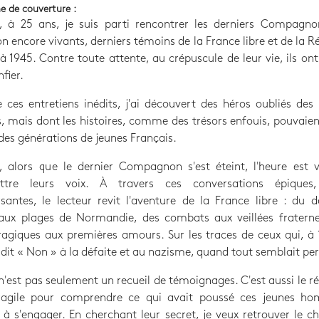
e de couverture :
, à 25 ans, je suis parti rencontrer les derniers Compagno
on encore vivants, derniers témoins de la France libre et de la R
à 1945. Contre toute attente, au crépuscule de leur vie, ils on
fier.
e ces entretiens inédits, j'ai découvert des héros oubliés de
s, mais dont les histoires, comme des trésors enfouis, pouvaie
 des générations de jeunes Français.
, alors que le dernier Compagnon s'est éteint, l'heure est 
ttre leurs voix. À travers ces conversations épiques,
santes, le lecteur revit l'aventure de la France libre : du 
aux plages de Normandie, des combats aux veillées fraternel
agiques aux premières amours. Sur les traces de ceux qui, à
 dit « Non » à la défaite et au nazisme, quand tout semblait pe
 n'est pas seulement un recueil de témoignages. C'est aussi le ré
ragile pour comprendre ce qui avait poussé ces jeunes h
 s'engager. En cherchant leur secret, je veux retrouver le 