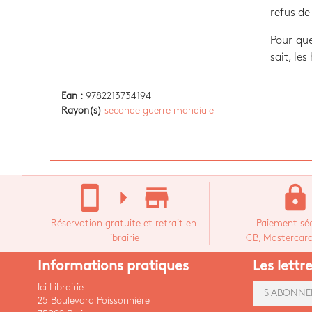
refus de
Pour que
sait, les
Ean :
9782213734194
Rayon(s)
seconde guerre mondiale
stay_current_portrait
arrow_right
store_mall_directory
lock
Réservation gratuite et retrait en
Paiement séc
librairie
CB, Mastercard,
Informations pratiques
Les lettr
Ici Librairie
S'ABONNE
25 Boulevard Poissonnière