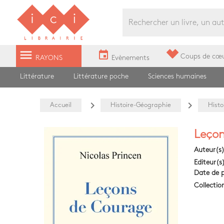
Librairie Ici Grands Boulevards
menu
event
Coups de cœ
RAYONS
Evènements
Littérature
Littérature poche
Sciences humaines
navigate_next
navigate_next
Accueil
Histoire-Géographie
Histo
Leçon
Auteur(s
Editeur(s
Date de p
Collectio