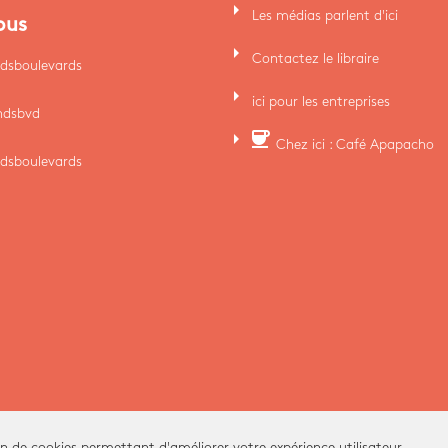
arrow_right
Les médias parlent d'ici
ous
arrow_right
Contactez le libraire
dsboulevards
arrow_right
ici pour les entreprises
ndsbvd
arrow_right
coffee
Chez ici : Café Apapacho
dsboulevards
on de cookies permettant d'améliorer votre expérience utilisateur.
Ici Librairie - Paris Grands Boulevards © 2026 -