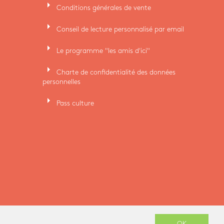
arrow_right
Conditions générales de vente
arrow_right
Conseil de lecture personnalisé par email
arrow_right
Le programme "les amis d'ici"
arrow_right
Charte de confidentialité des données
personnelles
arrow_right
Pass culture
-
OK