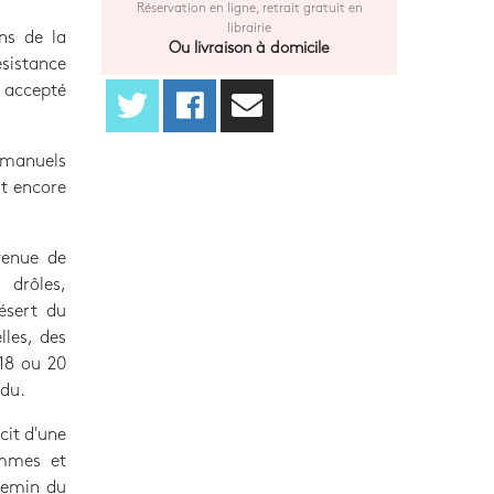
Réservation en ligne, retrait gratuit en
librairie
ns de la
Ou livraison à domicile
ésistance
t accepté
s manuels
nt encore
venue de
 drôles,
désert du
les, des
 18 ou 20
rdu.
cit d'une
ommes et
chemin du