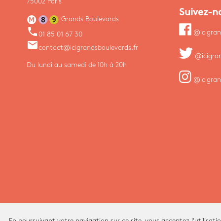
75002 Paris
Suivez-n
Grands Boulevards
phone
@icigran
01 85 01 67 30
email
contact@icigrandsboulevards.fr
@icigra
Du lundi au samedi de 10h à 20h
@icigran
En poursuivant votre navigation sur ce site, vous acceptez l'utilisati