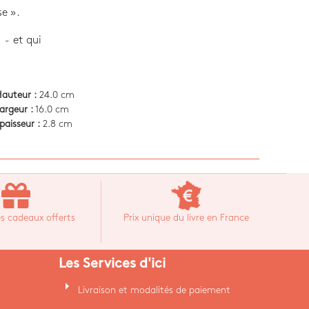
se ».
 - et qui
auteur :
24.0 cm
argeur :
16.0 cm
paisseur :
2.8 cm
s cadeaux offerts
Prix unique du livre en France
Les Services d'ici
arrow_right
Livraison et modalités de paiement