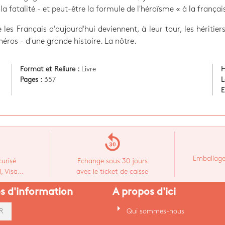
 la fatalité - et peut-être la formule de l'héroïsme « à la françai
 les Français d'aujourd'hui deviennent, à leur tour, les héritiers
 héros - d'une grande histoire. La nôtre.
Format et Reliure :
Livre
H
Pages :
357
L
E
replay_30
Emballage
urisé
Echange sous 30 jours
 Visa...
avec le ticket de caisse
es d'information
A propos d'ici
arrow_right
Qui sommes-nous
R