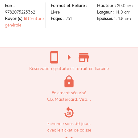
Ean :
Format et Reliure :
Hauteur :
20.0 cm
9782075223362
Livre
Largeur :
14.0 cm
Rayon(s)
littérature
Pages :
251
Epaisseur :
1.8 cm
générale
stay_current_portrait
arrow_right
store_mall_directory
Réservation gratuite et retrait en librairie
lock
Paiement sécurisé
CB, Mastercard, Visa...
replay_30
Echange sous 30 jours
avec le ticket de caisse