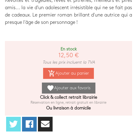
Révoltes et tragédies, rêves et pitreries, meilleurs et pires
amis... la vie d'un adolescent irrésistible qui ne se fait pas
de cadeaux. Le premier roman brillant d'une autrice qui a
presque l'âge de son personnage !
En stock
12,50 €
Tous les prix incluent la TVA
add_shopping_cart
Ajouter au panier
favorite
Ajouter aux favoris
Click & collect retrait librairie
Réservation en ligne, retrait gratuit en librairie
Ou livraison à domicile