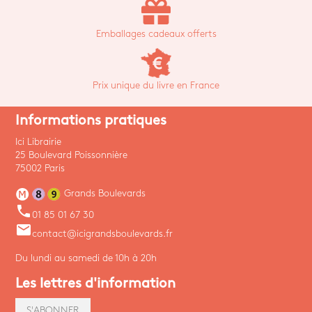
Emballages cadeaux offerts
Prix unique du livre en France
Informations pratiques
Ici Librairie
25 Boulevard Poissonnière
75002 Paris
Grands Boulevards
phone
01 85 01 67 30
email
contact@icigrandsboulevards.fr
Du lundi au samedi de 10h à 20h
Les lettres d'information
S'ABONNER