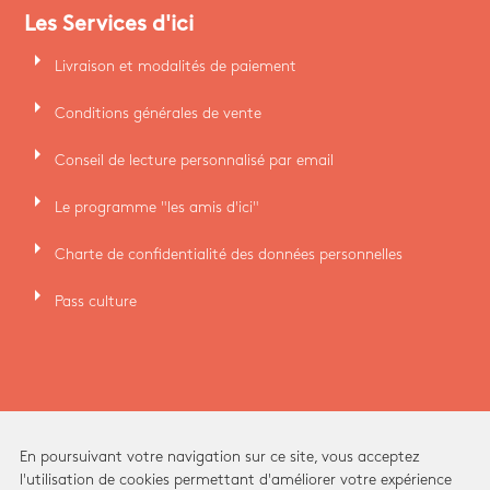
Les Services d'ici
arrow_right
Livraison et modalités de paiement
arrow_right
Conditions générales de vente
arrow_right
Conseil de lecture personnalisé par email
arrow_right
Le programme "les amis d'ici"
arrow_right
Charte de confidentialité des données personnelles
arrow_right
Pass culture
En poursuivant votre navigation sur ce site, vous acceptez
l'utilisation de cookies permettant d'améliorer votre expérience