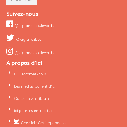
Suivez-nous
@icigrandsboulevards
@icigrandsbvd
@icigrandsboulevards
A propos d'ici
arrow_right
Qui sommes-nous
arrow_right
Les médias parlent d'ici
arrow_right
Contactez le libraire
arrow_right
ici pour les entreprises
arrow_right
coffee
Chez ici : Café Apapacho