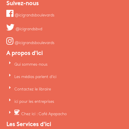
Suivez-nous
@icigrandsboulevards
@icigrandsbvd
@icigrandsboulevards
A propos d'ici
arrow_right
Qui sommes-nous
arrow_right
Les médias parlent d'ici
arrow_right
Contactez le libraire
arrow_right
ici pour les entreprises
arrow_right
coffee
Chez ici : Café Apapacho
Les Services d'ici