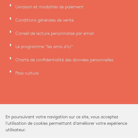
arrow_right
Livraison et modalités de paiement
arrow_right
Conditions générales de vente
arrow_right
Conseil de lecture personnalisé par email
arrow_right
Le programme "les amis d'ici"
arrow_right
Charte de confidentialité des données personnelles
arrow_right
Pass culture
En poursuivant votre navigation sur ce site, vous acceptez
l'utilisation de cookies permettant d'améliorer votre expérience
utilisateur.