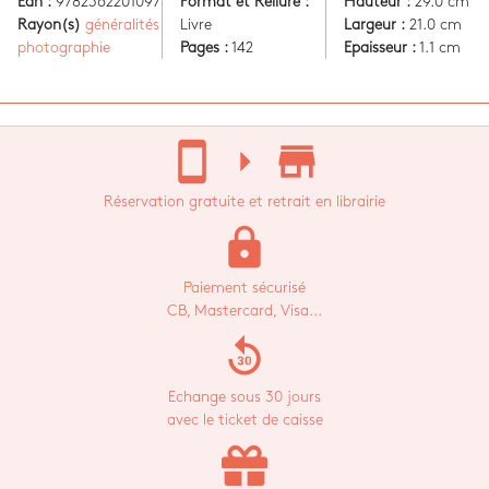
Ean :
9782362201097
Format et Reliure :
Hauteur :
29.0 cm
Rayon(s)
généralités
Livre
Largeur :
21.0 cm
photographie
Pages :
142
Epaisseur :
1.1 cm
stay_current_portrait
arrow_right
store_mall_directory
Réservation gratuite et retrait en librairie
lock
Paiement sécurisé
CB, Mastercard, Visa...
replay_30
Echange sous 30 jours
avec le ticket de caisse