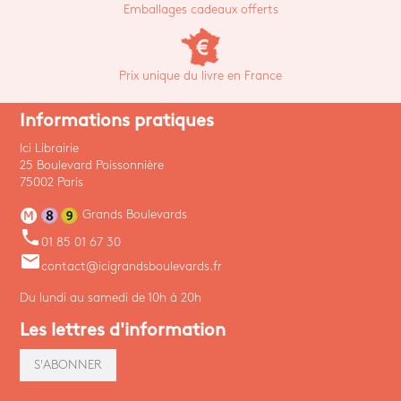
Emballages cadeaux offerts
Prix unique du livre en France
Informations pratiques
Ici Librairie
25 Boulevard Poissonnière
75002 Paris
Grands Boulevards
phone
01 85 01 67 30
email
contact@icigrandsboulevards.fr
Du lundi au samedi de 10h à 20h
Les lettres d'information
S'ABONNER