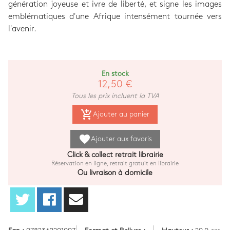
génération joyeuse et ivre de liberté, et signe les images
emblématiques d'une Afrique intensément tournée vers
l'avenir.
En stock
12,50 €
Tous les prix incluent la TVA
add_shopping_cart
Ajouter au panier
favorite
Ajouter aux favoris
Click & collect retrait librairie
Réservation en ligne, retrait gratuit en librairie
Ou livraison à domicile