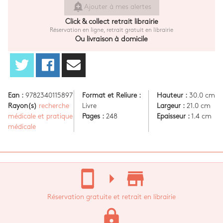
add_alert
Ajouter à mes alertes
Click & collect retrait librairie
Réservation en ligne, retrait gratuit en librairie
Ou livraison à domicile
Ean :
9782340115897
Format et Reliure :
Hauteur :
30.0 cm
Rayon(s)
recherche
Livre
Largeur :
21.0 cm
médicale et pratique
Pages :
248
Epaisseur :
1.4 cm
médicale
stay_current_portrait
arrow_right
store_mall_directory
Réservation gratuite et retrait en librairie
lock