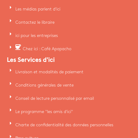
arrow_right
Les médias parlent d'ici
arrow_right
Contactez le libraire
arrow_right
ici pour les entreprises
arrow_right
coffee
Chez ici : Café Apapacho
Les Services d'ici
arrow_right
Livraison et modalités de paiement
arrow_right
Conditions générales de vente
arrow_right
Conseil de lecture personnalisé par email
arrow_right
Le programme "les amis d'ici"
arrow_right
Charte de confidentialité des données personnelles
arrow_right