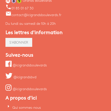
Grands Boulevards
phone
01 85 01 67 30
email
contact@icigrandsboulevards.fr
Du lundi au samedi de 10h à 20h
Les lettres d'information
S'ABONNER
Suivez-nous
@icigrandsboulevards
@icigrandsbvd
@icigrandsboulevards
A propos d'ici
arrow_right
Qui sommes-nous