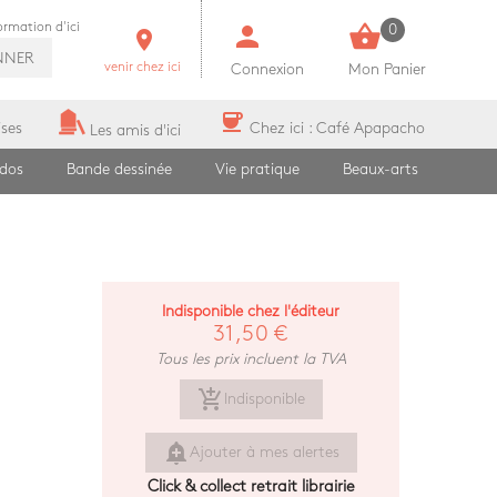
person
shopping_basket
formation d'ici
0
room
NNER
venir chez ici
Connexion
Mon Panier
coffee
ises
Chez ici : Café Apapacho
Les amis d'ici
ados
Bande dessinée
Vie pratique
Beaux-arts
Indisponible chez l'éditeur
31,50 €
Tous les prix incluent la TVA
add_shopping_cart
Indisponible
add_alert
Ajouter à mes alertes
Click & collect retrait librairie