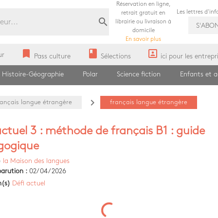
Réservation en ligne,
Les lettres d'in
retrait gratuit en
search
librairie ou livraison à
S'ABO
domicile
En savoir plus
bookmark
book
portrait
ur
Pass culture
Sélections
ici pour les entrepr
Histoire-Géographie
Polar
Science fiction
Enfants et 
navigate_next
rançais langue étrangère
français langue étrangère
actuel 3 : méthode de français B1 : guide
gogique
)
la Maison des langues
arution :
02/04/2026
n(s)
Défi actuel