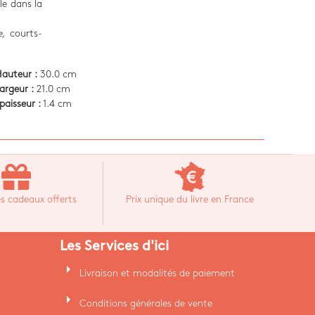
lle dans la
le,
courts-
auteur :
30.0 cm
argeur :
21.0 cm
paisseur :
1.4 cm
s cadeaux offerts
Prix unique du livre en France
Les Services d'ici
arrow_right
Livraison et modalités de paiement
arrow_right
Conditions générales de vente