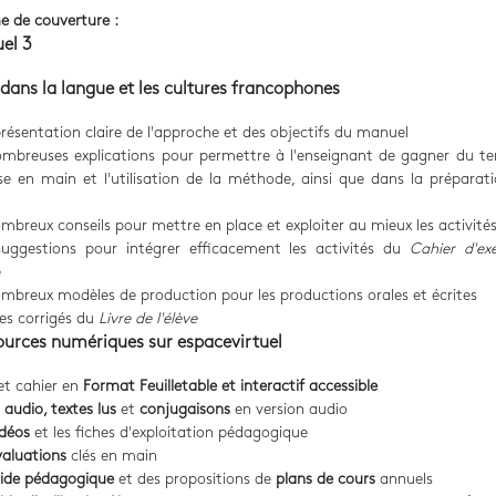
e de couverture :
uel 3
dans la langue et les cultures francophones
résentation claire de l'approche et des objectifs du manuel
mbreuses explications pour permettre à l'enseignant de gagner du t
ise en main et l'utilisation de la méthode, ainsi que dans la préparat
mbreux conseils pour mettre en place et exploiter au mieux les activité
uggestions pour intégrer efficacement les activités du
Cahier d'exe
e
mbreux modèles de production pour les productions orales et écrites
les corrigés du
Livre de l'élève
ources numériques sur espacevirtuel
 et cahier en
Format Feuilletable et interactif accessible
s audio, textes lus
et
conjugaisons
en version audio
idéos
et les fiches d'exploitation pédagogique
valuations
clés en main
ide pédagogique
et des propositions de
plans de cours
annuels