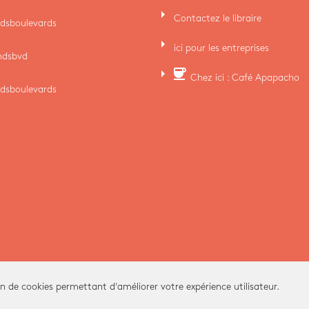
arrow_right
Contactez le libraire
dsboulevards
arrow_right
ici pour les entreprises
ndsbvd
arrow_right
coffee
Chez ici : Café Apapacho
dsboulevards
on de cookies permettant d'améliorer votre expérience utilisateur.
Ici Librairie - Paris Grands Boulevards © 2026 -
SI