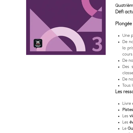
Quatrièm
Défi act
Plongée 
Une p
De no
la pr
cours
De no
Des s
class
De no
Tous 
Les ress
Livre
Piste
Les
v
Les
é
Le
Gu