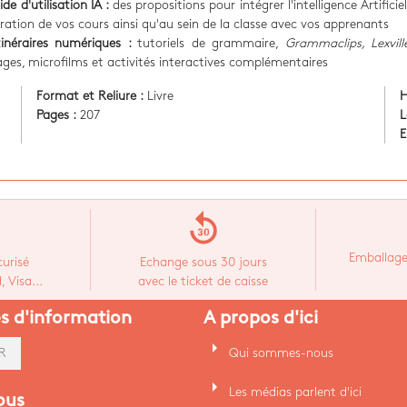
ide d'utilisation IA :
des propositions pour intégrer l'intelligence Artificie
ration de vos cours ainsi qu'au sein de la classe avec vos apprenants
tinéraires numériques :
tutoriels de grammaire,
Grammaclips, Lexvil
ges, microfilms et activités interactives complémentaires
Format et Reliure :
Livre
H
Pages :
207
L
E
replay_30
Emballage
urisé
Echange sous 30 jours
 Visa...
avec le ticket de caisse
es d'information
A propos d'ici
arrow_right
Qui sommes-nous
R
arrow_right
Les médias parlent d'ici
ous