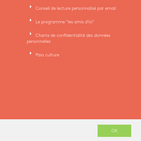
arrow_right
Conseil de lecture personnalisé par email
arrow_right
Le programme "les amis d'ici"
arrow_right
Charte de confidentialité des données
personnelles
arrow_right
Pass culture
-
OK
TE CRÉÉ PAR
ENOVALP
ARCHITECTURE INTÉRIEURE ET IDENTITÉ VISUELLE PAR
STUDIO BRIANDBERTHEREAU