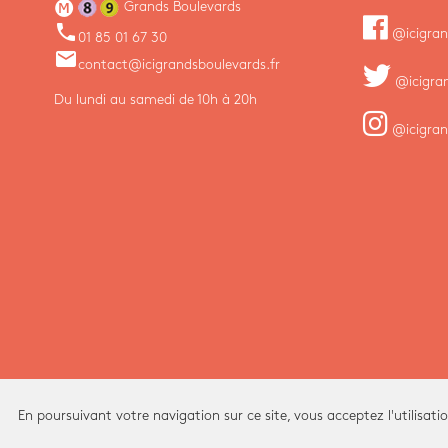
Grands Boulevards
phone
@icigran
01 85 01 67 30
email
contact@icigrandsboulevards.fr
@icigra
Du lundi au samedi de 10h à 20h
@icigran
En poursuivant votre navigation sur ce site, vous acceptez l'utilisati