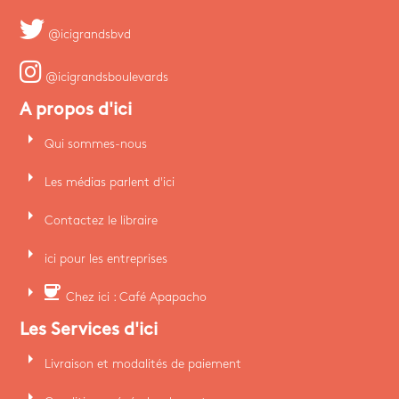
@icigrandsbvd
@icigrandsboulevards
A propos d'ici
arrow_right
Qui sommes-nous
arrow_right
Les médias parlent d'ici
arrow_right
Contactez le libraire
arrow_right
ici pour les entreprises
arrow_right
coffee
Chez ici : Café Apapacho
Les Services d'ici
arrow_right
Livraison et modalités de paiement
arrow_right