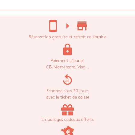
stay_current_portrait
arrow_right
store_mall_directory
Réservation gratuite et retrait en librairie
lock
Paiement sécurisé
CB, Mastercard, Visa...
replay_30
Echange sous 30 jours
avec le ticket de caisse
Emballages cadeaux offerts