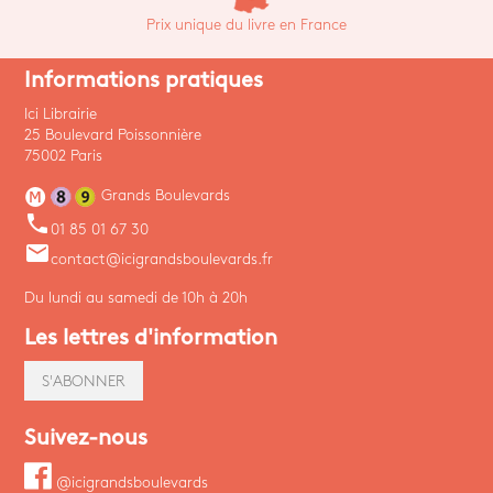
Prix unique du livre en France
Informations pratiques
Ici Librairie
25 Boulevard Poissonnière
75002 Paris
Grands Boulevards
phone
01 85 01 67 30
email
contact@icigrandsboulevards.fr
Du lundi au samedi de 10h à 20h
Les lettres d'information
S'ABONNER
Suivez-nous
@icigrandsboulevards