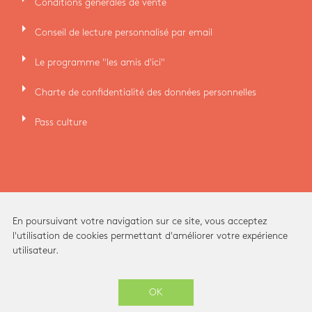
Conditions générales de vente
arrow_right
Conseil de lecture personnalisé par email
arrow_right
Le programme "les amis d'ici"
arrow_right
Charte de confidentialité des données personnelles
arrow_right
Pass culture
En poursuivant votre navigation sur ce site, vous acceptez
l'utilisation de cookies permettant d'améliorer votre expérience
utilisateur.
Ici Librairie - Paris Grands Boulevards © 2026 -
OK