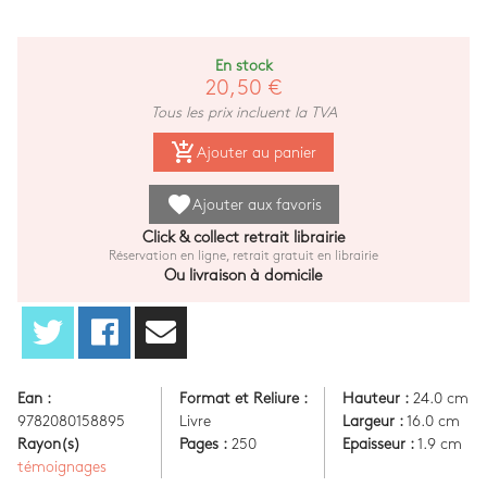
En stock
20,50 €
Tous les prix incluent la TVA
add_shopping_cart
Ajouter au panier
favorite
Ajouter aux favoris
Click & collect retrait librairie
Réservation en ligne, retrait gratuit en librairie
Ou livraison à domicile
Ean :
Format et Reliure :
Hauteur :
24.0 cm
9782080158895
Livre
Largeur :
16.0 cm
Rayon(s)
Pages :
250
Epaisseur :
1.9 cm
témoignages