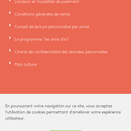
arrow_right
Livraison et modalités de paiement
arrow_right
Conditions générales de vente
arrow_right
Conseil de lecture personnalisé par email
arrow_right
Le programme "les amis d'ici"
arrow_right
Charte de confidentialité des données personnelles
arrow_right
Pass culture
En poursuivant votre navigation sur ce site, vous acceptez
l'utilisation de cookies permettant d'améliorer votre expérience
utilisateur.