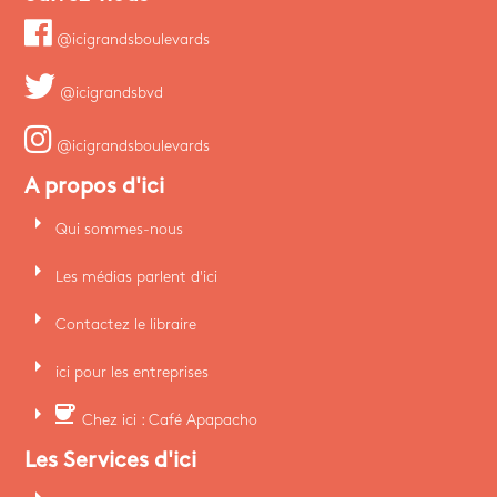
@icigrandsboulevards
@icigrandsbvd
@icigrandsboulevards
A propos d'ici
arrow_right
Qui sommes-nous
arrow_right
Les médias parlent d'ici
arrow_right
Contactez le libraire
arrow_right
ici pour les entreprises
arrow_right
coffee
Chez ici : Café Apapacho
Les Services d'ici