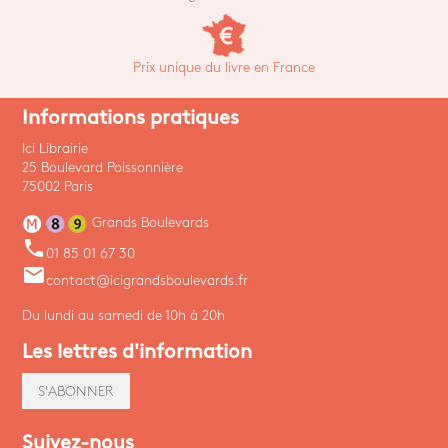
Prix unique du livre en France
Informations pratiques
Ici Librairie
25 Boulevard Poissonnière
75002 Paris
Grands Boulevards
phone
01 85 01 67 30
email
contact@icigrandsboulevards.fr
Du lundi au samedi de 10h à 20h
Les lettres d'information
S'ABONNER
Suivez-nous