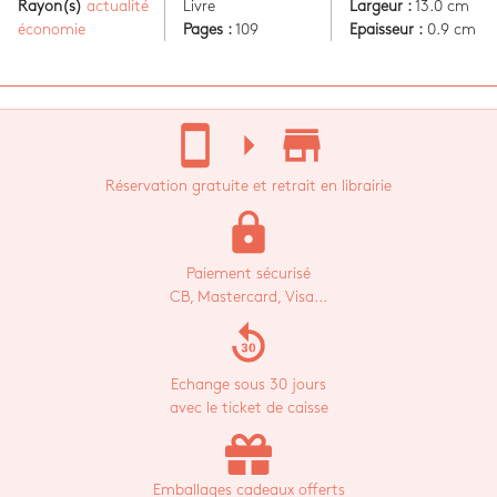
Rayon(s)
actualité
Livre
Largeur :
13.0 cm
économie
Pages :
109
Epaisseur :
0.9 cm
stay_current_portrait
arrow_right
store_mall_directory
Réservation gratuite et retrait en librairie
lock
Paiement sécurisé
CB, Mastercard, Visa...
replay_30
Echange sous 30 jours
avec le ticket de caisse
Emballages cadeaux offerts