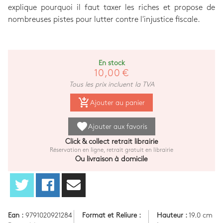
explique pourquoi il faut taxer les riches et propose de
nombreuses pistes pour lutter contre l'injustice fiscale.
En stock
10,00 €
Tous les prix incluent la TVA
add_shopping_cart
Ajouter au panier
favorite
Ajouter aux favoris
Click & collect retrait librairie
Réservation en ligne, retrait gratuit en librairie
Ou livraison à domicile
Ean :
9791020921284
Format et Reliure :
Hauteur :
19.0 cm