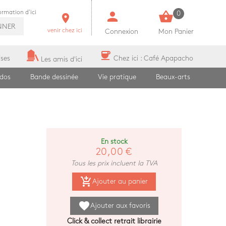
person
shopping_basket
formation d'ici
0
room
NNER
venir chez ici
Connexion
Mon Panier
coffee
ises
Chez ici : Café Apapacho
Les amis d'ici
ados
Bande dessinée
Vie pratique
Beaux-arts
En stock
20,00 €
Tous les prix incluent la TVA
add_shopping_cart
Ajouter au panier
favorite
Ajouter aux favoris
Click & collect retrait librairie