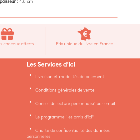
paisseur :
4.8 cm
s cadeaux offerts
Prix unique du livre en France
Les Services d'ici
arrow_right
Livraison et modalités de paiement
arrow_right
Conditions générales de vente
arrow_right
Conseil de lecture personnalisé par email
arrow_right
Le programme "les amis d'ici"
arrow_right
Charte de confidentialité des données
personnelles