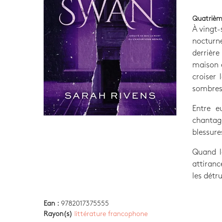
Quatrièm
À vingt-
nocturn
derrièr
maison é
croiser 
sombres 
Entre e
chantag
blessure
Quand le
attiranc
les détru
Ean :
9782017375555
Rayon(s)
littérature francophone