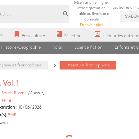
Réservation en ligne,
Les lettres d'in
retrait gratuit en
search
librairie ou livraison à
S'ABO
domicile
En savoir plus
bookmark
book
portrait
ur
Pass culture
Sélections
ici pour les entrepr
Histoire-Géographie
Polar
Science fiction
Enfants et 
navigate_next
ançaise et francophone
littérature francophone
 Vol. 1
)
Sarah Rivens
(Auteur)
)
HLab
arution :
10/06/2026
n(s)
BMR
wan