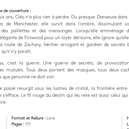
e de couverture :
six ans, Cléo n'a plus rien à perdre. Ou presque. Danseuse dans 
es de Manchester, elle survit dans l'ombre, dissimulant s
e des paillettes et des mensonges. Lorsqu'elle emménage 
légante de Firswood pour un loyer dérisoire, elle ignore qu'elle
la route de Zachary, héritier arrogant et gardien de secrets 
qu'il n'y paraît.
ux, c'est la guerre. Une guerre de secrets, de provocatio
es mutuels. Tous deux portent des masques, tous deux cac
s que personne ne doit voir.
 passé resurgit sous les lustres de cristal, la frontière entre
e s'efface. Le fil rouge du destin qui les relie est aussi celui qui
ire.
Format et Reliure :
Livre
H
Pages :
717
L