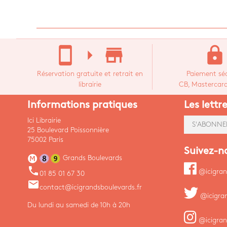
stay_current_portrait
arrow_right
store_mall_directory
lock
Réservation gratuite et retrait en
Paiement séc
librairie
CB, Mastercard,
Informations pratiques
Les lettr
Ici Librairie
S'ABONNE
25 Boulevard Poissonnière
75002 Paris
Suivez-n
Grands Boulevards
phone
@icigran
01 85 01 67 30
email
contact@icigrandsboulevards.fr
@icigra
Du lundi au samedi de 10h à 20h
@icigran