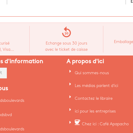
E
replay_30
Emballage
urisé
Echange sous 30 jours
 Visa...
avec le ticket de caisse
es d'information
A propos d'ici
arrow_right
Qui sommes-nous
R
arrow_right
Les médias parlent d'ici
ous
arrow_right
Contactez le libraire
dsboulevards
arrow_right
ici pour les entreprises
ndsbvd
arrow_right
coffee
Chez ici : Café Apapacho
dsboulevards