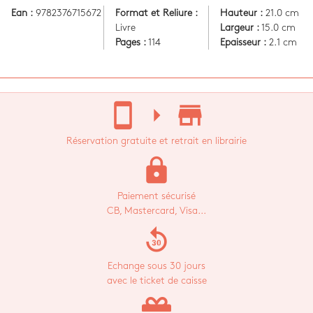
Ean :
9782376715672
Format et Reliure :
Hauteur :
21.0 cm
Livre
Largeur :
15.0 cm
Pages :
114
Epaisseur :
2.1 cm
stay_current_portrait
arrow_right
store_mall_directory
Réservation gratuite et retrait en librairie
lock
Paiement sécurisé
CB, Mastercard, Visa...
replay_30
Echange sous 30 jours
avec le ticket de caisse