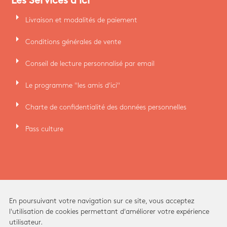
Les Services d'ici
arrow_right
Livraison et modalités de paiement
arrow_right
Conditions générales de vente
arrow_right
Conseil de lecture personnalisé par email
arrow_right
Le programme "les amis d'ici"
arrow_right
Charte de confidentialité des données personnelles
arrow_right
Pass culture
En poursuivant votre navigation sur ce site, vous acceptez
l'utilisation de cookies permettant d'améliorer votre expérience
utilisateur.