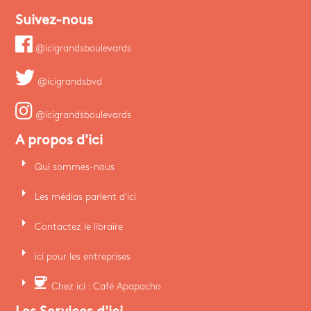
Suivez-nous
@icigrandsboulevards
@icigrandsbvd
@icigrandsboulevards
A propos d'ici
arrow_right
Qui sommes-nous
arrow_right
Les médias parlent d'ici
arrow_right
Contactez le libraire
arrow_right
ici pour les entreprises
arrow_right
coffee
Chez ici : Café Apapacho