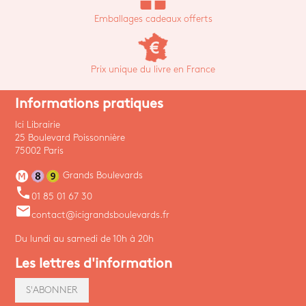
Emballages cadeaux offerts
Prix unique du livre en France
Informations pratiques
Ici Librairie
25 Boulevard Poissonnière
75002 Paris
Grands Boulevards
phone
01 85 01 67 30
email
contact@icigrandsboulevards.fr
Du lundi au samedi de 10h à 20h
Les lettres d'information
S'ABONNER