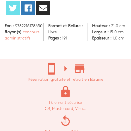
Ean :
9782216178650
Format et Reliure :
Hauteur :
21.0 cm
Rayon(s)
concours
Livre
Largeur :
15.0 cm
administratifs
Pages :
191
Epaisseur :
1.0 cm
stay_current_portrait
arrow_right
store_mall_directory
Réservation gratuite et retrait en librairie
lock
Paiement sécurisé
CB, Mastercard, Visa...
replay_30