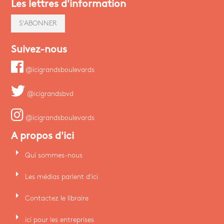
Les lettres d'information
S'ABONNER
Suivez-nous
@icigrandsboulevards
@icigrandsbvd
@icigrandsboulevards
A propos d'ici
arrow_right
Qui sommes-nous
arrow_right
Les médias parlent d'ici
arrow_right
Contactez le libraire
arrow_right
ici pour les entreprises