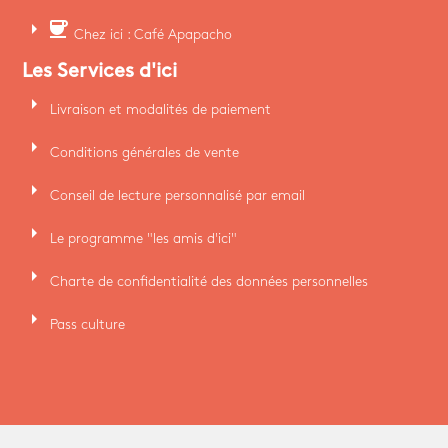
arrow_right
coffee
Chez ici : Café Apapacho
Les Services d'ici
arrow_right
Livraison et modalités de paiement
arrow_right
Conditions générales de vente
arrow_right
Conseil de lecture personnalisé par email
arrow_right
Le programme "les amis d'ici"
arrow_right
Charte de confidentialité des données personnelles
arrow_right
Pass culture