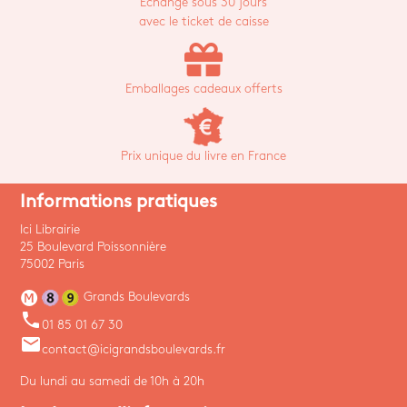
Echange sous 30 jours
avec le ticket de caisse
Emballages cadeaux offerts
Prix unique du livre en France
Informations pratiques
Ici Librairie
25 Boulevard Poissonnière
75002 Paris
Grands Boulevards
phone
01 85 01 67 30
email
contact@icigrandsboulevards.fr
Du lundi au samedi de 10h à 20h