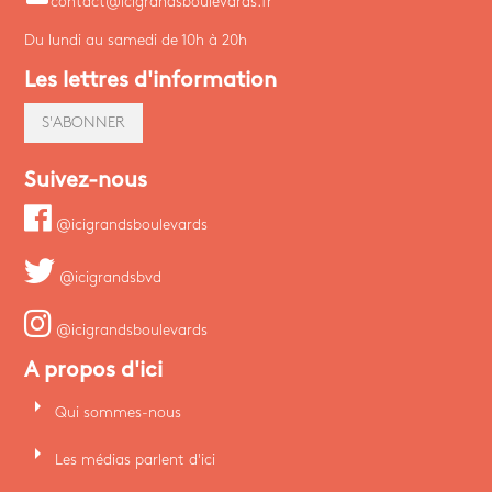
contact@icigrandsboulevards.fr
Du lundi au samedi de 10h à 20h
Les lettres d'information
S'ABONNER
Suivez-nous
@icigrandsboulevards
@icigrandsbvd
@icigrandsboulevards
A propos d'ici
arrow_right
Qui sommes-nous
arrow_right
Les médias parlent d'ici