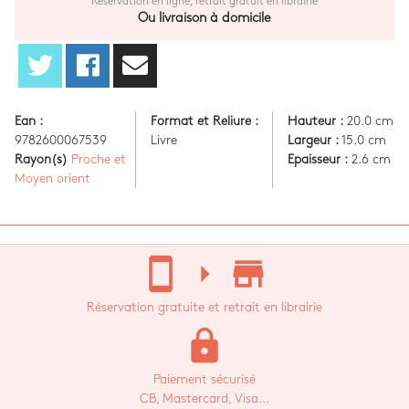
Réservation en ligne, retrait gratuit en librairie
Ou livraison à domicile
Ean :
Format et Reliure :
Hauteur :
20.0 cm
9782600067539
Livre
Largeur :
15.0 cm
Rayon(s)
Proche et
Epaisseur :
2.6 cm
Moyen orient
stay_current_portrait
arrow_right
store_mall_directory
Réservation gratuite et retrait en librairie
lock
Paiement sécurisé
CB, Mastercard, Visa...