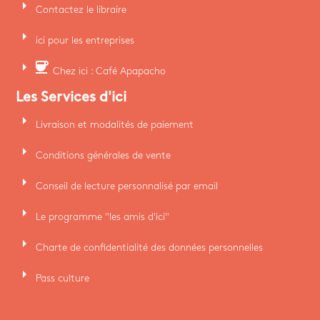
arrow_right
Contactez le libraire
arrow_right
ici pour les entreprises
arrow_right
coffee
Chez ici : Café Apapacho
Les Services d'ici
arrow_right
Livraison et modalités de paiement
arrow_right
Conditions générales de vente
arrow_right
Conseil de lecture personnalisé par email
arrow_right
Le programme "les amis d'ici"
arrow_right
Charte de confidentialité des données personnelles
arrow_right
Pass culture