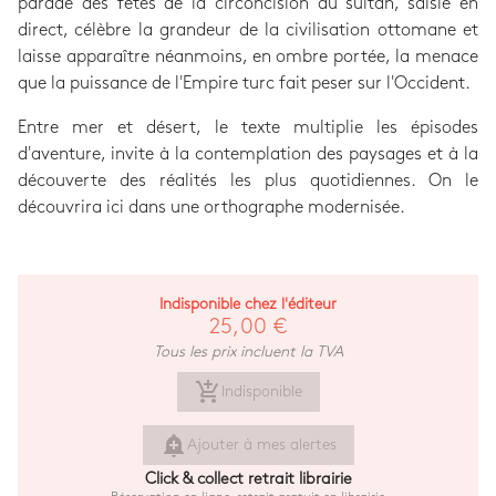
parade des fêtes de la circoncision du sultan, saisie en
direct, célèbre la grandeur de la civilisation ottomane et
laisse apparaître néanmoins, en ombre portée, la menace
que la puissance de l'Empire turc fait peser sur l'Occident.
Entre mer et désert, le texte multiplie les épisodes
d'aventure, invite à la contemplation des paysages et à la
découverte des réalités les plus quotidiennes. On le
découvrira ici dans une orthographe modernisée.
Indisponible chez l'éditeur
25,00 €
Tous les prix incluent la TVA
add_shopping_cart
Indisponible
add_alert
Ajouter à mes alertes
Click & collect retrait librairie