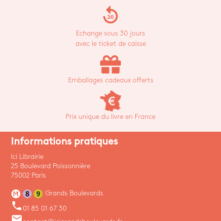
replay_30
Echange sous 30 jours
avec le ticket de caisse
Emballages cadeaux offerts
Prix unique du livre en France
Informations pratiques
Ici Librairie
25 Boulevard Poissonnière
75002 Paris
Grands Boulevards
phone
01 85 01 67 30
email