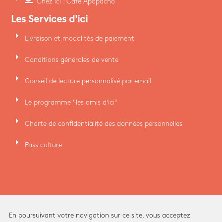
Chez ici : Café Apapacho
Les Services d'ici
arrow_right
Livraison et modalités de paiement
arrow_right
Conditions générales de vente
arrow_right
Conseil de lecture personnalisé par email
arrow_right
Le programme "les amis d'ici"
arrow_right
Charte de confidentialité des données personnelles
arrow_right
Pass culture
En poursuivant votre navigation sur ce site, vous acceptez