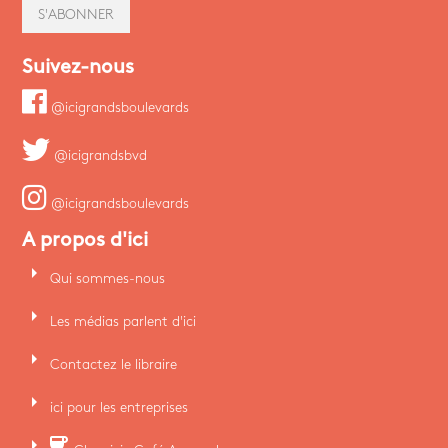
S'ABONNER
Suivez-nous
@icigrandsboulevards
@icigrandsbvd
@icigrandsboulevards
A propos d'ici
arrow_right
Qui sommes-nous
arrow_right
Les médias parlent d'ici
arrow_right
Contactez le libraire
arrow_right
ici pour les entreprises
arrow_right
coffee