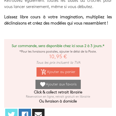
Retrouvez également toutes les bases du crochet pour
vous lancer sereinement, même si vous débutez.
Laissez libre cours à votre imagination, multipliez les
déclinaisons et créez des modèles qui vous ressemblent !
Sur commande, sera disponible chez ici sous 2 à 3 jours.*
*Pour les livraisons postales, ajouter le délai de la Poste.
10,95 €
Tous les prix incluent la TVA
add_shopping_cart
Ajouter au panier
favorite
Ajouter aux favoris
Click & collect retrait librairie
Réservation en ligne, retrait gratuit en librairie
Ou livraison à domicile