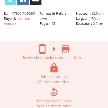
Ean :
9782317040801
Format et Reliure :
Hauteur :
22.0 cm
Rayon(s)
travaux
Livre
Largeur :
17.0 cm
manuels
Pages :
63
Epaisseur :
0.7 cm
stay_current_portrait
arrow_right
store_mall_directory
Réservation gratuite et retrait en librairie
lock
Paiement sécurisé
CB, Mastercard, Visa...
replay_30
Echange sous 30 jours
avec le ticket de caisse