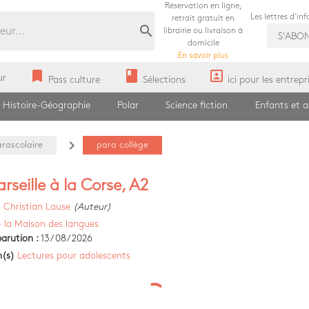
Réservation en ligne,
Les lettres d'in
retrait gratuit en
search
librairie ou livraison à
S'ABO
domicile
En savoir plus
bookmark
book
portrait
ur
Pass culture
Sélections
ici pour les entrepr
Histoire-Géographie
Polar
Science fiction
Enfants et 
navigate_next
arascolaire
para collège
rseille à la Corse, A2
)
Christian Lause
(Auteur)
)
la Maison des langues
arution :
13/08/2026
n(s)
Lectures pour adolescents