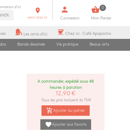
person
shopping_basket
formation d'ici
0
room
NNER
venir chez ici
Connexion
Mon Panier
coffee
ises
Chez ici : Café Apapacho
Les amis d'ici
ados
Bande dessinée
Vie pratique
Beaux-arts
A commander, expédié sous 48
heures à parution
12,90 €
Tous les prix incluent la TVA
add_shopping_cart
Ajouter au panier
favorite
Ajouter aux favoris