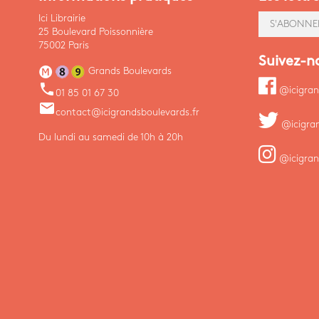
Ici Librairie
S'ABONNE
25 Boulevard Poissonnière
75002 Paris
Suivez-n
Grands Boulevards
phone
@icigran
01 85 01 67 30
email
contact@icigrandsboulevards.fr
@icigra
Du lundi au samedi de 10h à 20h
@icigran