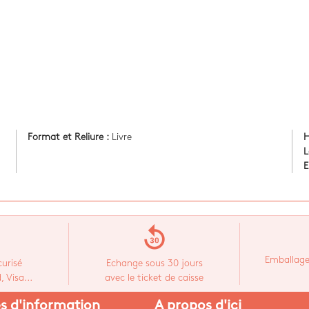
Format et Reliure :
Livre
H
L
E
replay_30
Emballage
urisé
Echange sous 30 jours
 Visa...
avec le ticket de caisse
es d'information
A propos d'ici