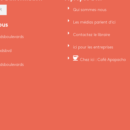
arrow_right
Qui sommes-nous
R
arrow_right
Les médias parlent d'ici
ous
arrow_right
Contactez le libraire
dsboulevards
arrow_right
ici pour les entreprises
ndsbvd
arrow_right
coffee
Chez ici : Café Apapacho
dsboulevards