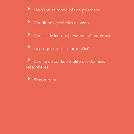
arrow_right
Livraison et modalités de paiement
arrow_right
Conditions générales de vente
arrow_right
Conseil de lecture personnalisé par email
arrow_right
Le programme "les amis d'ici"
arrow_right
Charte de confidentialité des données
personnelles
arrow_right
Pass culture