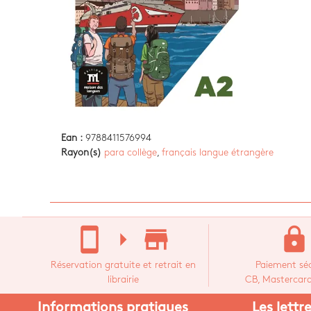
Ean :
9788411576994
Rayon(s)
para collège
,
français langue étrangère
stay_current_portrait
arrow_right
store_mall_directory
lock
Réservation gratuite et retrait en
Paiement séc
librairie
CB, Mastercard,
Informations pratiques
Les lettr