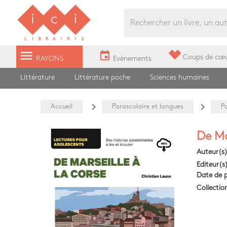
Librairie Ici Grands Boulevards
menu
event
Coups de cœ
RAYONS
Evènements
Littérature
Littérature poche
Sciences humaines
navigate_next
navigate_next
Accueil
Parascolaire et langues
P
De Ma
Auteur(s
Editeur(s
Date de p
Collectio