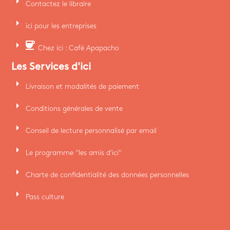
arrow_right
Contactez le libraire
arrow_right
ici pour les entreprises
arrow_right
coffee
Chez ici : Café Apapacho
Les Services d'ici
arrow_right
Livraison et modalités de paiement
arrow_right
Conditions générales de vente
arrow_right
Conseil de lecture personnalisé par email
arrow_right
Le programme "les amis d'ici"
arrow_right
Charte de confidentialité des données personnelles
arrow_right
Pass culture