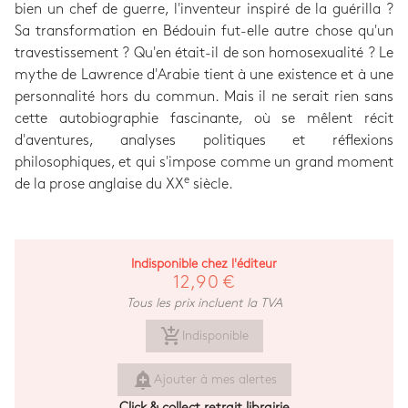
bien un chef de guerre, l'inventeur inspiré de la guérilla ?
Sa transformation en Bédouin fut-elle autre chose qu'un
travestissement ? Qu'en était-il de son homosexualité ? Le
mythe de Lawrence d'Arabie tient à une existence et à une
personnalité hors du commun. Mais il ne serait rien sans
cette autobiographie fascinante, où se mêlent récit
d'aventures, analyses politiques et réflexions
philosophiques, et qui s'impose comme un grand moment
e
de la prose anglaise du XX
siècle.
Indisponible chez l'éditeur
12,90 €
Tous les prix incluent la TVA
add_shopping_cart
Indisponible
add_alert
Ajouter à mes alertes
Click & collect retrait librairie