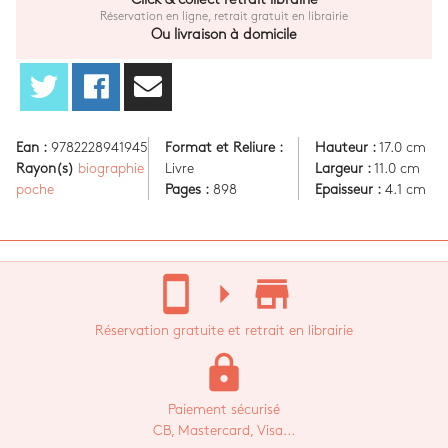
Réservation en ligne, retrait gratuit en librairie
Ou livraison à domicile
Ean :
9782228941945
Format et Reliure :
Hauteur :
17.0 cm
Rayon(s)
biographie
Livre
Largeur :
11.0 cm
poche
Pages :
898
Epaisseur :
4.1 cm
stay_current_portrait
arrow_right
store_mall_directory
Réservation gratuite et retrait en librairie
lock
Paiement sécurisé
CB, Mastercard, Visa...