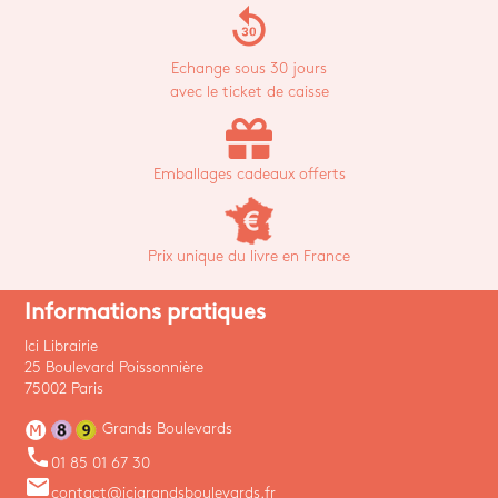
replay_30
Echange sous 30 jours
avec le ticket de caisse
Emballages cadeaux offerts
Prix unique du livre en France
Informations pratiques
Ici Librairie
25 Boulevard Poissonnière
75002 Paris
Grands Boulevards
phone
01 85 01 67 30
email
contact@icigrandsboulevards.fr