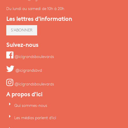
Du lundi au samedi de 10h à 20h
Les lettres d'information
S'ABONNER
Suivez-nous
@icigrandsboulevards
@icigrandsbvd
@icigrandsboulevards
A propos d'ici
arrow_right
Qui sommes-nous
arrow_right
Les médias parlent d'ici