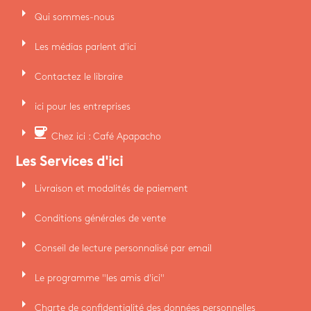
arrow_right
Qui sommes-nous
arrow_right
Les médias parlent d'ici
arrow_right
Contactez le libraire
arrow_right
ici pour les entreprises
arrow_right
coffee
Chez ici : Café Apapacho
Les Services d'ici
arrow_right
Livraison et modalités de paiement
arrow_right
Conditions générales de vente
arrow_right
Conseil de lecture personnalisé par email
arrow_right
Le programme "les amis d'ici"
arrow_right
Charte de confidentialité des données personnelles