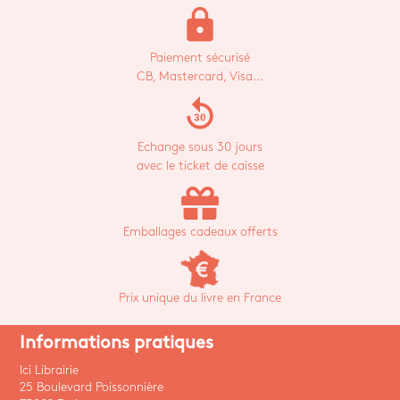
lock
Paiement sécurisé
CB, Mastercard, Visa...
replay_30
Echange sous 30 jours
avec le ticket de caisse
Emballages cadeaux offerts
Prix unique du livre en France
Informations pratiques
Ici Librairie
25 Boulevard Poissonnière