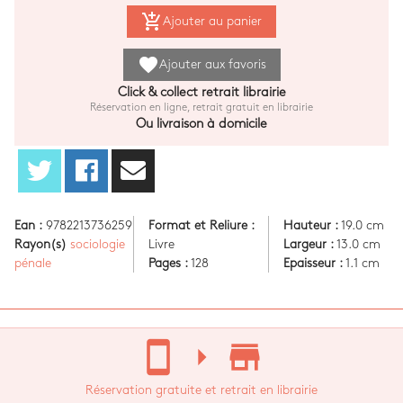
add_shopping_cart
Ajouter au panier
favorite
Ajouter aux favoris
Click & collect retrait librairie
Réservation en ligne, retrait gratuit en librairie
Ou livraison à domicile
Ean :
9782213736259
Format et Reliure :
Hauteur :
19.0 cm
Rayon(s)
sociologie
Livre
Largeur :
13.0 cm
pénale
Pages :
128
Epaisseur :
1.1 cm
stay_current_portrait
arrow_right
store_mall_directory
Réservation gratuite et retrait en librairie