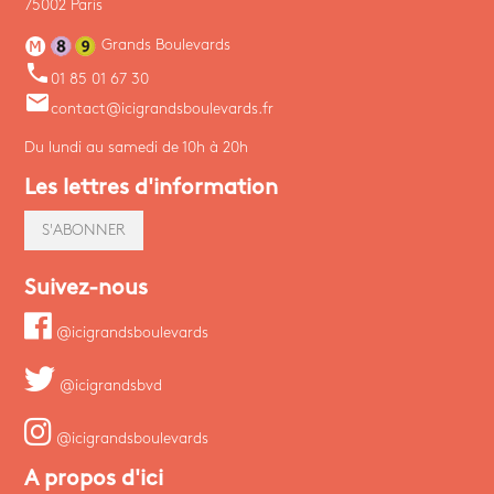
75002 Paris
Grands Boulevards
phone
01 85 01 67 30
email
contact@icigrandsboulevards.fr
Du lundi au samedi de 10h à 20h
Les lettres d'information
S'ABONNER
Suivez-nous
@icigrandsboulevards
@icigrandsbvd
@icigrandsboulevards
A propos d'ici