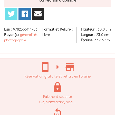
Ou livraison à domicile
Ean :
9782365114783
Format et Reliure :
Hauteur :
30.0 cm
Rayon(s)
généralités
Livre
Largeur :
23.0 cm
photographie
Epaisseur :
2.6 cm
stay_current_portrait
arrow_right
store_mall_directory
Réservation gratuite et retrait en librairie
lock
Paiement sécurisé
CB, Mastercard, Visa...
replay_30