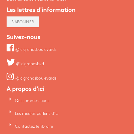
Les lettres d'information
S'ABONNER
Suivez-nous
@icigrandsboulevards
@icigrandsbvd
@icigrandsboulevards
A propos d'ici
arrow_right
Qui sommes-nous
arrow_right
Les médias parlent d'ici
arrow_right
Contactez le libraire