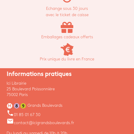
Echange sous 30 jours
avec le ticket de caisse
Emballages cadeaux offerts
Prix unique du livre en France
Informations pratiques
Ici Librairie
25 Boulevard Poissonnière
75002 Paris
Grands Boulevards
phone
01 85 01 67 30
email
contact@icigrandsboulevards.fr
Du lundi au samedi de 10h à 20h