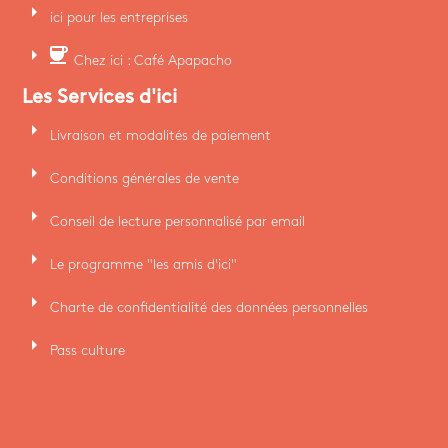
arrow_right
ici pour les entreprises
arrow_right
coffee
Chez ici : Café Apapacho
Les Services d'ici
arrow_right
Livraison et modalités de paiement
arrow_right
Conditions générales de vente
arrow_right
Conseil de lecture personnalisé par email
arrow_right
Le programme "les amis d'ici"
arrow_right
Charte de confidentialité des données personnelles
arrow_right
Pass culture