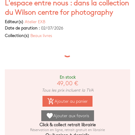
L'espace entre nous : dans la collection
du Wilson centre for photography
Editeur(s)
Atelier EXB
Date de parution :
02/07/2026
Collection(s)
Beaux livres
En stock
49,00 €
Tous les prix incluent la TVA
add_shopping_cart
Ajouter au panier
favorite
Ajouter aux favoris
Click & collect retrait librairie
Réservation en ligne, retrait gratuit en librairie