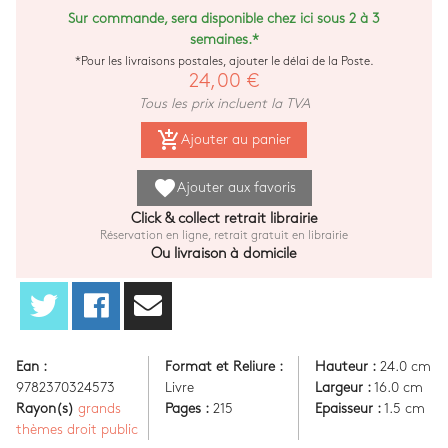
Sur commande, sera disponible chez ici sous 2 à 3
semaines.*
*Pour les livraisons postales, ajouter le délai de la Poste.
24,00 €
Tous les prix incluent la TVA
add_shopping_cart
Ajouter au panier
favorite
Ajouter aux favoris
Click & collect retrait librairie
Réservation en ligne, retrait gratuit en librairie
Ou livraison à domicile
Ean :
Format et Reliure :
Hauteur :
24.0 cm
9782370324573
Livre
Largeur :
16.0 cm
Rayon(s)
grands
Pages :
215
Epaisseur :
1.5 cm
thèmes droit public