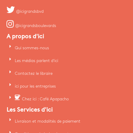
@icigrandsbvd
@icigrandsboulevards
A propos d'ici
arrow_right
Qui sommes-nous
arrow_right
Les médias parlent d'ici
arrow_right
Contactez le libraire
arrow_right
ici pour les entreprises
arrow_right
coffee
Chez ici : Café Apapacho
Les Services d'ici
arrow_right
Livraison et modalités de paiement
arrow_right