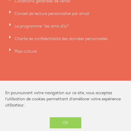
Conditions générales de vente
arrow_right
Conseil de lecture personnalisé par email
arrow_right
Le programme "les amis d'ici"
arrow_right
Charte de confidentialité des données personnelles
arrow_right
Pass culture
En poursuivant votre navigation sur ce site, vous acceptez
l'utilisation de cookies permettant d'améliorer votre expérience
utilisateur.
Ici Librairie - Paris Grands Boulevards © 2026 -
OK