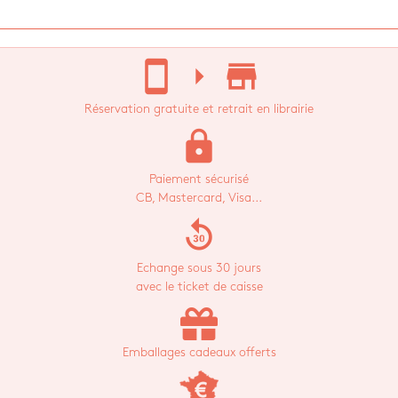
stay_current_portrait
arrow_right
store_mall_directory
Réservation gratuite et retrait en librairie
lock
Paiement sécurisé
CB, Mastercard, Visa...
replay_30
Echange sous 30 jours
avec le ticket de caisse
Emballages cadeaux offerts