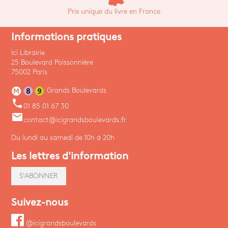
Prix unique du livre en France
Informations pratiques
Ici Librairie
25 Boulevard Poissonnière
75002 Paris
Grands Boulevards
phone
01 85 01 67 30
email
contact@icigrandsboulevards.fr
Du lundi au samedi de 10h à 20h
Les lettres d'information
S'ABONNER
Suivez-nous
@icigrandsboulevards