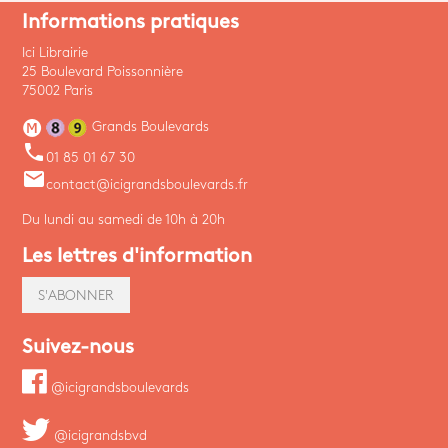
Informations pratiques
Ici Librairie
25 Boulevard Poissonnière
75002 Paris
Grands Boulevards
phone
01 85 01 67 30
email
contact@icigrandsboulevards.fr
Du lundi au samedi de 10h à 20h
Les lettres d'information
S'ABONNER
Suivez-nous
@icigrandsboulevards
@icigrandsbvd