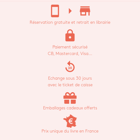
stay_current_portrait
arrow_right
store_mall_directory
Réservation gratuite et retrait en librairie
lock
Paiement sécurisé
CB, Mastercard, Visa...
replay_30
Echange sous 30 jours
avec le ticket de caisse
Emballages cadeaux offerts
Prix unique du livre en France