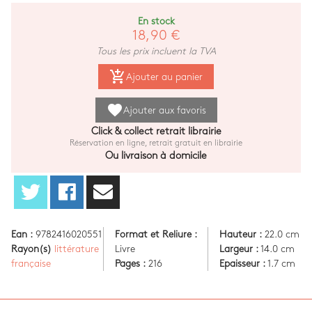
En stock
18,90 €
Tous les prix incluent la TVA
add_shopping_cart
Ajouter au panier
favorite
Ajouter aux favoris
Click & collect retrait librairie
Réservation en ligne, retrait gratuit en librairie
Ou livraison à domicile
Ean :
9782416020551
Format et Reliure :
Hauteur :
22.0 cm
Rayon(s)
littérature
Livre
Largeur :
14.0 cm
française
Pages :
216
Epaisseur :
1.7 cm