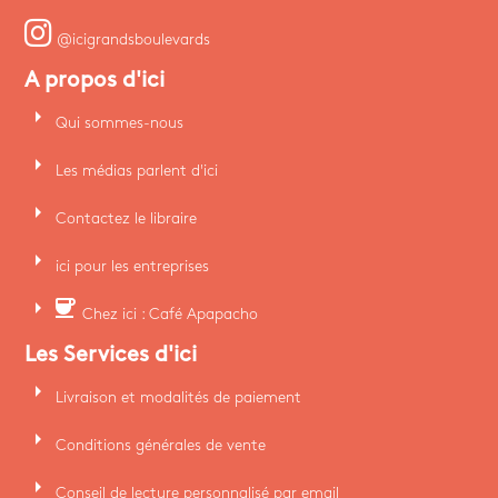
@icigrandsboulevards
A propos d'ici
arrow_right
Qui sommes-nous
arrow_right
Les médias parlent d'ici
arrow_right
Contactez le libraire
arrow_right
ici pour les entreprises
arrow_right
coffee
Chez ici : Café Apapacho
Les Services d'ici
arrow_right
Livraison et modalités de paiement
arrow_right
Conditions générales de vente
arrow_right
Conseil de lecture personnalisé par email