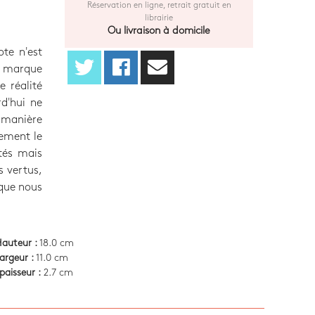
Réservation en ligne, retrait gratuit en
librairie
Ou livraison à domicile
ote n'est
ne marque
e réalité
rd'hui ne
 manière
lement le
tés mais
s vertus,
 que nous
auteur :
18.0 cm
argeur :
11.0 cm
paisseur :
2.7 cm