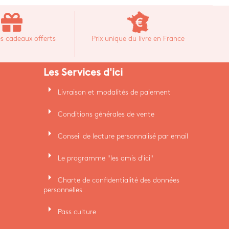
s cadeaux offerts
Prix unique du livre en France
Les Services d'ici
arrow_right
Livraison et modalités de paiement
arrow_right
Conditions générales de vente
arrow_right
Conseil de lecture personnalisé par email
arrow_right
Le programme "les amis d'ici"
arrow_right
Charte de confidentialité des données
personnelles
arrow_right
Pass culture