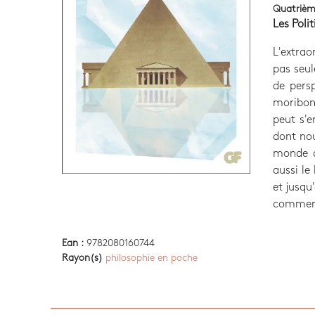
Quatrièm
Les Poli
L'extra
pas seul
de persp
moribond
peut s'
dont nou
monde d
aussi le
et jusqu
commento
Ean :
9782080160744
Rayon(s)
philosophie en poche