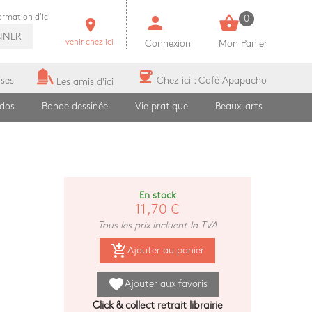
person
shopping_basket
formation d'ici
0
room
NNER
venir chez ici
Connexion
Mon Panier
coffee
ises
Chez ici : Café Apapacho
Les amis d'ici
ados
Bande dessinée
Vie pratique
Beaux-arts
En stock
11,70 €
Tous les prix incluent la TVA
add_shopping_cart
Ajouter au panier
favorite
Ajouter aux favoris
Click & collect retrait librairie