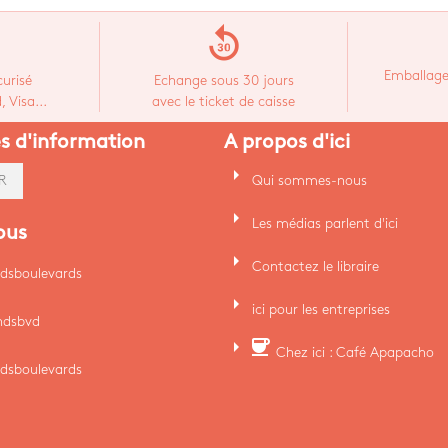
replay_30
Emballage
urisé
Echange sous 30 jours
 Visa...
avec le ticket de caisse
es d'information
A propos d'ici
arrow_right
Qui sommes-nous
R
arrow_right
Les médias parlent d'ici
ous
arrow_right
Contactez le libraire
dsboulevards
arrow_right
ici pour les entreprises
ndsbvd
arrow_right
coffee
Chez ici : Café Apapacho
dsboulevards