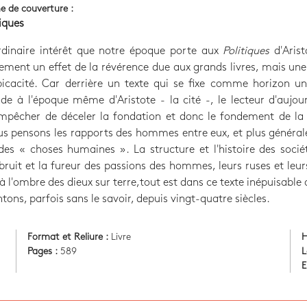
e de couverture :
tiques
ordinaire intérêt que notre époque porte aux
Politiques
d'Arist
ement un effet de la révérence due aux grands livres, mais u
icacité. Car derrière un texte qui se fixe comme horizon un
e à l'époque même d'Aristote - la cité -, le lecteur d'aujou
empêcher de déceler la fondation et donc le fondement de la
s pensons les rapports des hommes entre eux, et plus généra
es « choses humaines ». La structure et l'histoire des socié
 bruit et la fureur des passions des hommes, leurs ruses et leur
'à l'ombre des dieux sur terre,tout est dans ce texte inépuisable
ns, parfois sans le savoir, depuis vingt-quatre siècles.
Format et Reliure :
Livre
H
Pages :
589
L
E