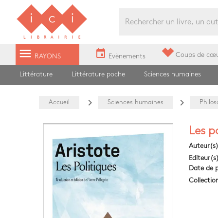
Librairie Ici Grands Boulevards
menu
event
Coups de cœ
RAYONS
Evènements
Littérature
Littérature poche
Sciences humaines
navigate_next
navigate_next
Accueil
Sciences humaines
Philos
Les p
Auteur(s
Editeur(s
Date de p
Collectio