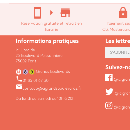
stay_current_portrait
arrow_right
store_mall_directory
lock
Réservation gratuite et retrait en
Paiement séc
librairie
CB, Mastercard,
Informations pratiques
Les lettr
Ici Librairie
S'ABONNE
25 Boulevard Poissonnière
75002 Paris
Suivez-n
Grands Boulevards
phone
@icigran
01 85 01 67 30
email
contact@icigrandsboulevards.fr
@icigra
Du lundi au samedi de 10h à 20h
@icigran