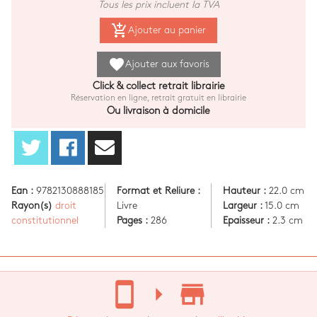
Tous les prix incluent la TVA
add_shopping_cart
Ajouter au panier
favorite
Ajouter aux favoris
Click & collect retrait librairie
Réservation en ligne, retrait gratuit en librairie
Ou livraison à domicile
Ean :
9782130888185
Format et Reliure :
Hauteur :
22.0 cm
Rayon(s)
droit
Livre
Largeur :
15.0 cm
constitutionnel
Pages :
286
Epaisseur :
2.3 cm
stay_current_portrait
arrow_right
store_mall_directory