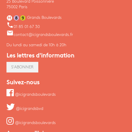
25 Boulevard Poissonnière
75002 Paris
Grands Boulevards
phone
01 85 01 67 30
email
contact@icigrandsboulevards.fr
Du lundi au samedi de 10h à 20h
Les lettres d'information
S'ABONNER
Suivez-nous
@icigrandsboulevards
@icigrandsbvd
@icigrandsboulevards