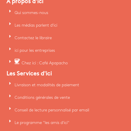
A propos d'ici
arrow_right
Qui sommes-nous
arrow_right
Les médias parlent d'ici
arrow_right
Contactez le libraire
arrow_right
ici pour les entreprises
arrow_right
coffee
Chez ici : Café Apapacho
Les Services d'ici
arrow_right
Livraison et modalités de paiement
arrow_right
Conditions générales de vente
arrow_right
Conseil de lecture personnalisé par email
arrow_right
Le programme "les amis d'ici"