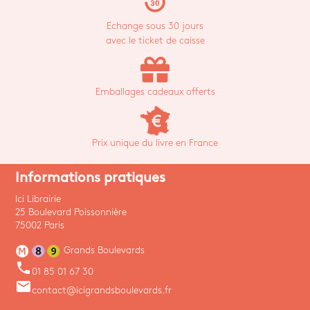
replay_30
Echange sous 30 jours
avec le ticket de caisse
Emballages cadeaux offerts
Prix unique du livre en France
Informations pratiques
Ici Librairie
25 Boulevard Poissonnière
75002 Paris
Grands Boulevards
phone
01 85 01 67 30
email
contact@icigrandsboulevards.fr