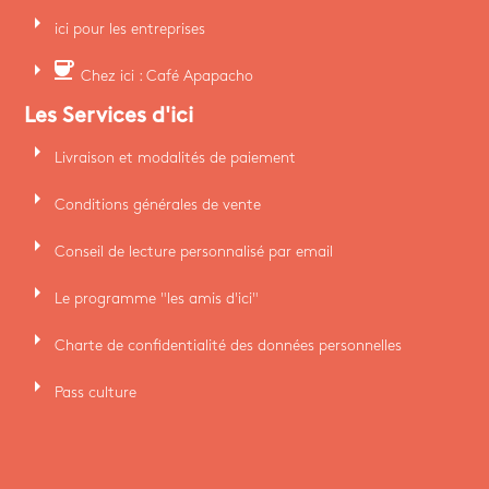
arrow_right
ici pour les entreprises
arrow_right
coffee
Chez ici : Café Apapacho
Les Services d'ici
arrow_right
Livraison et modalités de paiement
arrow_right
Conditions générales de vente
arrow_right
Conseil de lecture personnalisé par email
arrow_right
Le programme "les amis d'ici"
arrow_right
Charte de confidentialité des données personnelles
arrow_right
Pass culture