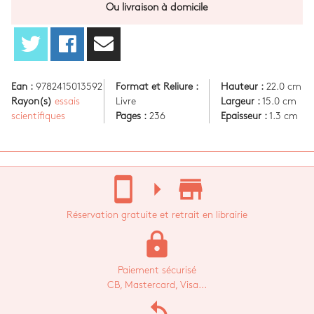
Ou livraison à domicile
Ean :
9782415013592
Format et Reliure :
Hauteur :
22.0 cm
Rayon(s)
essais
Livre
Largeur :
15.0 cm
scientifiques
Pages :
236
Epaisseur :
1.3 cm
stay_current_portrait
arrow_right
store_mall_directory
Réservation gratuite et retrait en librairie
lock
Paiement sécurisé
CB, Mastercard, Visa...