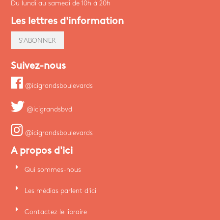
Du lundi au samedi de 10h à 20h
Les lettres d'information
S'ABONNER
Suivez-nous
@icigrandsboulevards
@icigrandsbvd
@icigrandsboulevards
A propos d'ici
arrow_right
Qui sommes-nous
arrow_right
Les médias parlent d'ici
arrow_right
Contactez le libraire