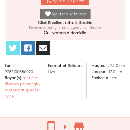
add_shopping_cart
Ajouter au panier
favorite
Ajouter aux favoris
Click & collect retrait librairie
Réservation en ligne, retrait gratuit en librairie
Ou livraison à domicile
Ean :
Format et Reliure :
Hauteur :
24.0 cm
9782100886920
Livre
Largeur :
17.0 cm
Rayon(s)
matières
Epaisseur :
cm
diverses pédagogie
,
mathématiques 1er
cycle
stay_current_portrait
arrow_right
store_mall_directory