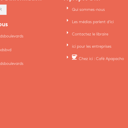
arrow_right
Qui sommes-nous
R
arrow_right
Les médias parlent d'ici
ous
arrow_right
Contactez le libraire
dsboulevards
arrow_right
ici pour les entreprises
ndsbvd
arrow_right
coffee
Chez ici : Café Apapacho
dsboulevards