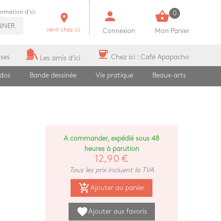
person
shopping_basket
formation d'ici
0
room
NNER
venir chez ici
Connexion
Mon Panier
coffee
ises
Chez ici : Café Apapacho
Les amis d'ici
ados
Bande dessinée
Vie pratique
Beaux-arts
A commander, expédié sous 48
heures à parution
12,90 €
Tous les prix incluent la TVA
add_shopping_cart
Ajouter au panier
favorite
Ajouter aux favoris