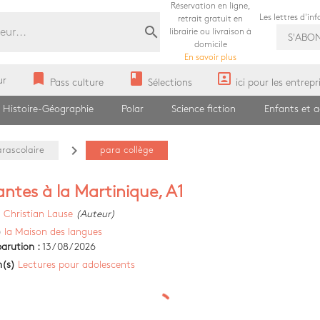
Réservation en ligne,
Les lettres d'in
retrait gratuit en
search
librairie ou livraison à
S'ABO
domicile
En savoir plus
bookmark
book
portrait
ur
Pass culture
Sélections
ici pour les entrepr
Histoire-Géographie
Polar
Science fiction
Enfants et 
navigate_next
arascolaire
para collège
ntes à la Martinique, A1
)
Christian Lause
(Auteur)
)
la Maison des langues
arution :
13/08/2026
n(s)
Lectures pour adolescents