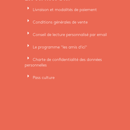
arrow_right
Livraison et modalités de paiement
arrow_right
Conditions générales de vente
arrow_right
Conseil de lecture personnalisé par email
arrow_right
Le programme "les amis d'ici"
arrow_right
Charte de confidentialité des données
personnelles
arrow_right
Pass culture