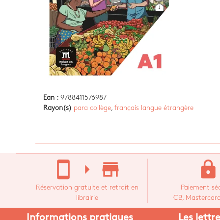
Ean :
9788411576987
Rayon(s)
para collège
,
français langue étrangère
stay_current_portrait
arrow_right
store_mall_directory
lock
Réservation gratuite et retrait en
Paiement séc
librairie
CB, Mastercard,
Informations pratiques
Les lettr