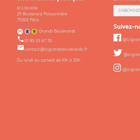
Ici Librairie
S'ABONNE
25 Boulevard Poissonnière
75002 Paris
Suivez-n
Grands Boulevards
phone
@icigran
01 85 01 67 30
email
contact@icigrandsboulevards.fr
@icigra
Du lundi au samedi de 10h à 20h
@icigran