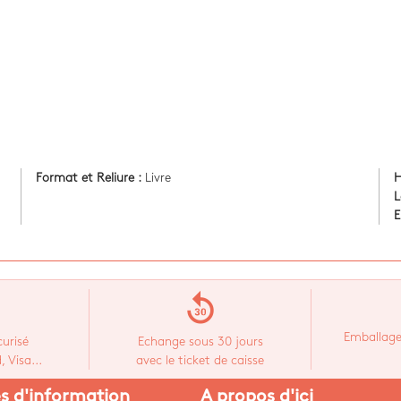
Format et Reliure :
Livre
H
L
E
replay_30
Emballage
urisé
Echange sous 30 jours
 Visa...
avec le ticket de caisse
es d'information
A propos d'ici