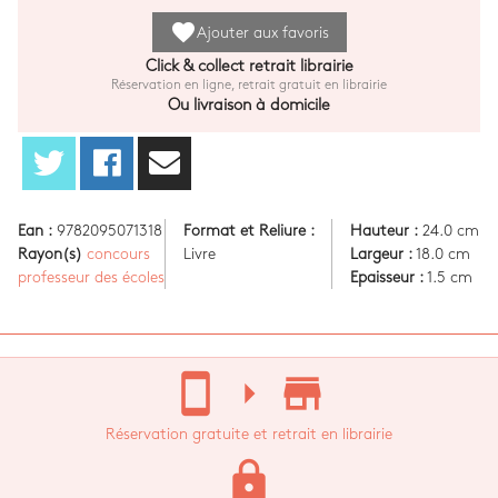
favorite
Ajouter aux favoris
Click & collect retrait librairie
Réservation en ligne, retrait gratuit en librairie
Ou livraison à domicile
Ean :
9782095071318
Format et Reliure :
Hauteur :
24.0 cm
Rayon(s)
concours
Livre
Largeur :
18.0 cm
professeur des écoles
Epaisseur :
1.5 cm
stay_current_portrait
arrow_right
store_mall_directory
Réservation gratuite et retrait en librairie
lock