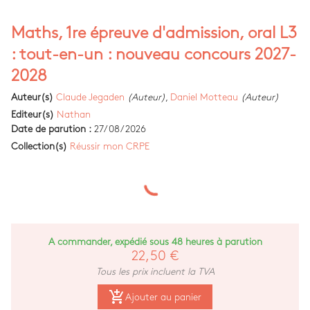
Maths, 1re épreuve d'admission, oral L3
: tout-en-un : nouveau concours 2027-
2028
Auteur(s)
Claude Jegaden
(Auteur)
,
Daniel Motteau
(Auteur)
Editeur(s)
Nathan
Date de parution :
27/08/2026
Collection(s)
Réussir mon CRPE
A commander, expédié sous 48 heures à parution
22,50 €
Tous les prix incluent la TVA
add_shopping_cart
Ajouter au panier