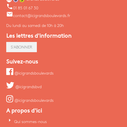
phone
01 85 01 67 30
email
contact@icigrandsboulevards.fr
Du lundi au samedi de 10h à 20h
Les lettres d'information
S'ABONNER
Suivez-nous
@icigrandsboulevards
@icigrandsbvd
@icigrandsboulevards
A propos d'ici
arrow_right
Qui sommes-nous