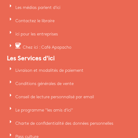
arrow_right
Les médias parlent d'ici
arrow_right
Contactez le libraire
arrow_right
ici pour les entreprises
arrow_right
coffee
Chez ici : Café Apapacho
Les Services d'ici
arrow_right
Livraison et modalités de paiement
arrow_right
Conditions générales de vente
arrow_right
Conseil de lecture personnalisé par email
arrow_right
Le programme "les amis d'ici"
arrow_right
Charte de confidentialité des données personnelles
arrow_right
Pass culture