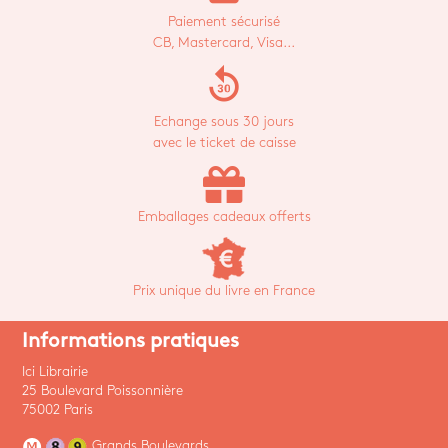
Paiement sécurisé
CB, Mastercard, Visa...
replay_30
Echange sous 30 jours
avec le ticket de caisse
Emballages cadeaux offerts
Prix unique du livre en France
Informations pratiques
Ici Librairie
25 Boulevard Poissonnière
75002 Paris
Grands Boulevards