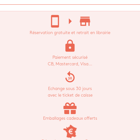
stay_current_portrait
arrow_right
store_mall_directory
Réservation gratuite et retrait en librairie
lock
Paiement sécurisé
CB, Mastercard, Visa...
replay_30
Echange sous 30 jours
avec le ticket de caisse
Emballages cadeaux offerts