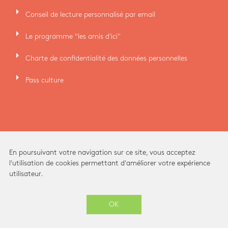
arrow_right
Conseil de lecture personnalisé par email
arrow_right
Le programme "les amis d'ici"
arrow_right
Charte de confidentialité des données personnelles
arrow_right
Pass culture
En poursuivant votre navigation sur ce site, vous acceptez
l'utilisation de cookies permettant d'améliorer votre expérience
utilisateur.
Ici Librairie - Paris Grands Boulevards © 2026 -
OK
-
SITE CRÉÉ PAR
ENOVALP
ARCHITECTURE INTÉRIEURE ET IDENTITÉ VISUELLE PAR
STUDIO BRIANDBERTHEREAU