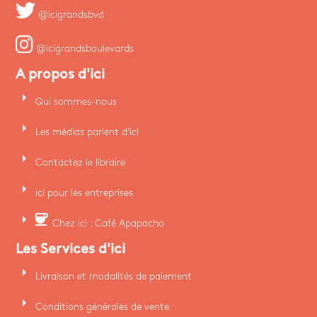
@icigrandsbvd
@icigrandsboulevards
A propos d'ici
arrow_right
Qui sommes-nous
arrow_right
Les médias parlent d'ici
arrow_right
Contactez le libraire
arrow_right
ici pour les entreprises
arrow_right
coffee
Chez ici : Café Apapacho
Les Services d'ici
arrow_right
Livraison et modalités de paiement
arrow_right
Conditions générales de vente