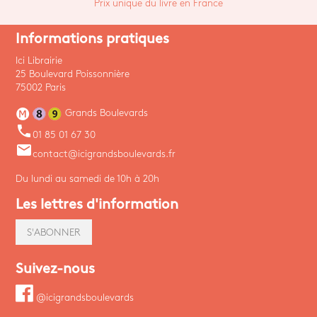
Prix unique du livre en France
Informations pratiques
Ici Librairie
25 Boulevard Poissonnière
75002 Paris
Grands Boulevards
phone
01 85 01 67 30
email
contact@icigrandsboulevards.fr
Du lundi au samedi de 10h à 20h
Les lettres d'information
S'ABONNER
Suivez-nous
@icigrandsboulevards