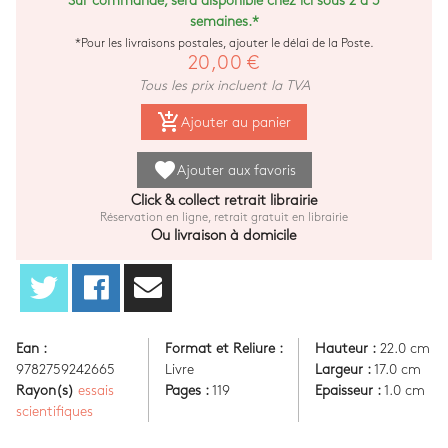
Sur commande, sera disponible chez ici sous 2 à 3
semaines.*
*Pour les livraisons postales, ajouter le délai de la Poste.
20,00 €
Tous les prix incluent la TVA
add_shopping_cart
Ajouter au panier
favorite
Ajouter aux favoris
Click & collect retrait librairie
Réservation en ligne, retrait gratuit en librairie
Ou livraison à domicile
Ean :
Format et Reliure :
Hauteur :
22.0 cm
9782759242665
Livre
Largeur :
17.0 cm
Rayon(s)
essais
Pages :
119
Epaisseur :
1.0 cm
scientifiques